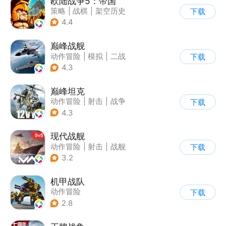
欧陆战争5：帝国
策略
|
战棋
|
架空历史
下载
|
欧陆战争
4.4
巅峰战舰
动作冒险
|
模拟
|
二战
下载
|
战术竞技
4.3
巅峰坦克
动作冒险
|
射击
|
战争
下载
|
战术竞技
4.3
现代战舰
动作冒险
|
射击
|
战舰
下载
|
5v5
3.2
机甲战队
动作冒险
下载
|
第三人称射击
|
枪战
2.8
|
匹配对战