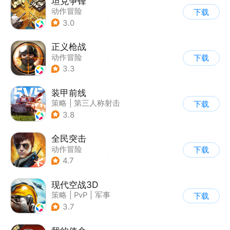
坦克争锋
动作冒险
下载
|
第三人称射击
|
二战
3.0
|
战术竞技
正义枪战
动作冒险
下载
|
第一人称射击
|
枪战
3.3
|
战术竞技
装甲前线
策略
|
第三人称射击
下载
|
坦克
|
战术竞技
3.8
全民突击
动作冒险
下载
|
第三人称射击
|
枪战
4.7
|
战术竞技
现代空战3D
策略
|
PvP
|
军事
下载
|
战术竞技
3.7