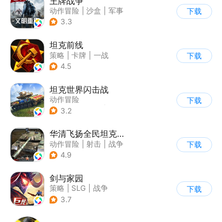
王牌战争
动作冒险
|
沙盒
|
军事
下载
|
开放世界
3.3
坦克前线
策略
|
卡牌
|
一战
下载
|
战术竞技
4.5
坦克世界闪击战
动作冒险
下载
|
第三人称射击
|
二战
3.2
|
战术竞技
华清飞扬全民坦克联盟游戏软件v1.0
动作冒险
|
射击
|
战争
下载
|
战术竞技
4.9
剑与家园
策略
|
SLG
|
战争
下载
|
欧美风
3.7