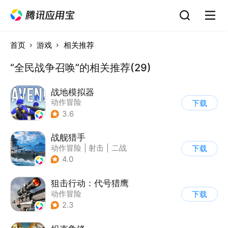
首页
游戏
相关推荐
“全民战争召唤”的相关推荐(29)
战地模拟器
动作冒险
下载
|
第一人称射击
|
枪战
3.6
战舰猎手
动作冒险
|
射击
|
二战
下载
|
战术竞技
4.0
狙击行动：代号猎鹰
动作冒险
下载
|
第一人称射击
|
枪战
2.3
|
写实