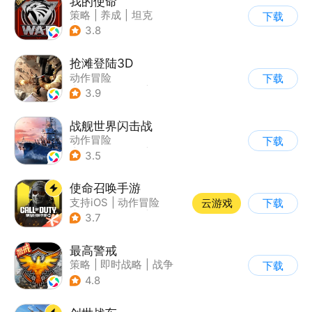
我的使命
策略
|
养成
|
坦克
下载
|
紧急救援
3.8
抢滩登陆3D
动作冒险
下载
|
第一人称射击
|
枪战
3.9
|
抢滩登陆
战舰世界闪击战
动作冒险
下载
|
第三人称射击
|
战争
3.5
|
战舰世界
使命召唤手游
支持iOS
|
动作冒险
云游戏
下载
|
第一人称射击
|
军事
3.7
最高警戒
策略
|
即时战略
|
战争
下载
|
红警
4.8