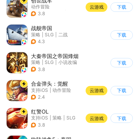
创世战车
动作冒险
云游戏
下载
|
第三人称射击
|
坦克
3.8
|
战术竞技
战舰帝国
策略
|
SLG
|
二战
下载
|
写实
4.3
大秦帝国之帝国烽烟
策略
|
SLG
|
小说改编
下载
|
大秦帝国
3.8
合金弹头：觉醒
支持iOS
|
动作冒险
云游戏
下载
|
射击
|
街机
2.4
红警OL
支持iOS
|
策略
|
SLG
云游戏
下载
|
二战
3.8