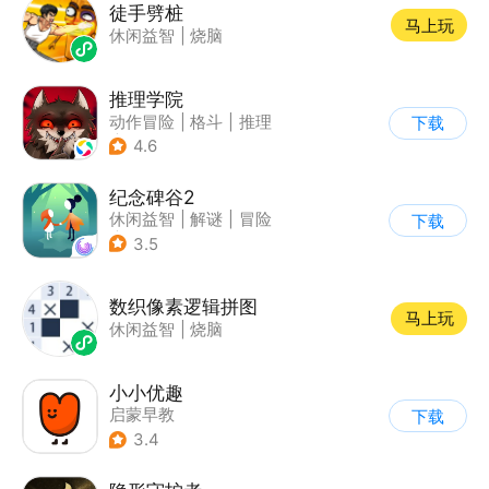
徒手劈桩
马上玩
休闲益智
|
烧脑
推理学院
动作冒险
|
格斗
|
推理
下载
|
狼人杀
4.6
纪念碑谷2
休闲益智
|
解谜
|
冒险
下载
|
清新
3.5
数织像素逻辑拼图
马上玩
休闲益智
|
烧脑
小小优趣
启蒙早教
下载
3.4