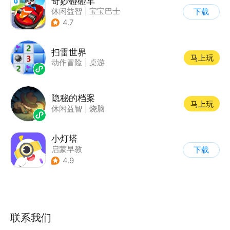
奇妙碰碰车
休闲益智
|
宝宝巴士
下载
|
儿童游戏
|
卡通
4.7
扫雷世界
马上玩
动作冒险
|
桌游
隐秘的档案
马上玩
休闲益智
|
烧脑
小灯塔
启蒙早教
下载
4.9
联系我们