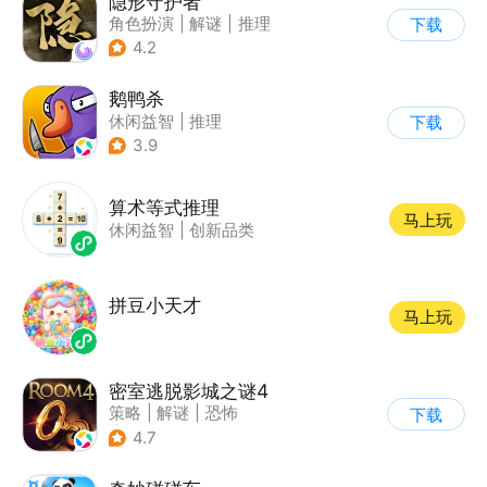
隐形守护者
角色扮演
|
解谜
|
推理
下载
|
端游移植
4.2
鹅鸭杀
休闲益智
|
推理
下载
|
金山世游
3.9
算术等式推理
马上玩
休闲益智
|
创新品类
拼豆小天才
马上玩
密室逃脱影城之谜4
策略
|
解谜
|
恐怖
下载
|
密室逃脱
4.7