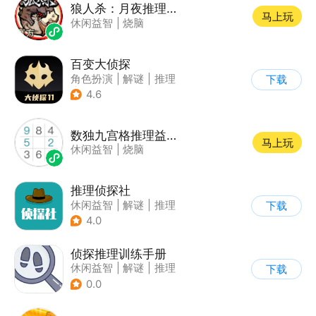
狼人杀：月夜推理乐园
马上玩
休闲益智
|
烧脑
百变大侦探
角色扮演
|
解谜
|
推理
下载
|
派对游戏
4.6
数独九宫格推理益智游戏
马上玩
休闲益智
|
烧脑
推理侦探社
休闲益智
|
解谜
|
推理
下载
|
文字游戏
4.0
侦探推理训练手册
休闲益智
|
解谜
|
推理
下载
|
文字游戏
0.0