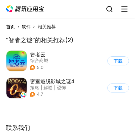
首页
软件
相关推荐
“智者之谜”的相关推荐(2)
智者云
综合商城
下载
5.0
密室逃脱影城之谜4
策略
|
解谜
|
恐怖
下载
|
密室逃脱
4.7
联系我们