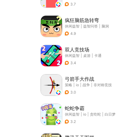
3.7
疯狂脑筋急转弯
休闲益智
|
益智问答
|
脑洞
4.9
双人竞技场
休闲益智
|
桌游
|
卡通
3.4
弓箭手大作战
策略
|
io
|
战争
|
非对称竞技
3.0
蛇蛇争霸
休闲益智
|
io
|
贪吃蛇
|
白日梦
3.2