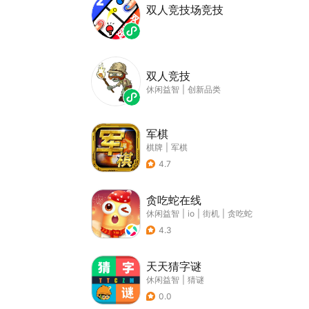
双人竞技场竞技
双人竞技
休闲益智
|
创新品类
军棋
棋牌
|
军棋
4.7
贪吃蛇在线
休闲益智
|
io
|
街机
|
贪吃蛇
4.3
天天猜字谜
休闲益智
|
猜谜
0.0