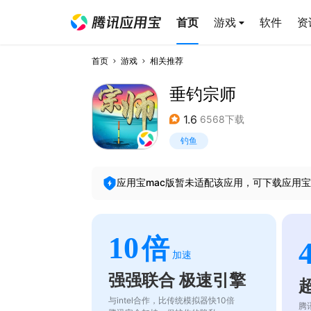
首页
游戏
软件
资
首页
游戏
相关推荐
垂钓宗师
1.6
6568下载
钓鱼
应用宝mac版暂未适配该应用，可下载应用宝
10
倍
加速
强强联合 极速引擎
与intel合作，比传统模拟器快10倍
腾