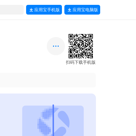
应用宝
手机版
应用宝
电脑版
扫码下载手机版