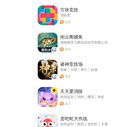
方块竞技
消除类
0.0
闲云阁捕鱼
湖南网圣飞腾信息技术有限公司
0.0
诸神竞技场
策略
|
卡牌
|
奇幻
|
动漫
5.0
天天爱消除
休闲益智
|
消除
|
腾讯
|
单机
4.7
贪吃蛇大作战
休闲益智
|
模拟
|
贪吃蛇
|
卡通