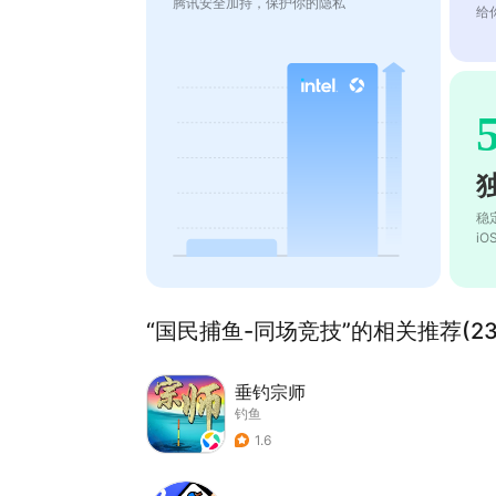
腾讯安全加持，保护你的隐私
给
稳
i
“国民捕鱼-同场竞技”的相关推荐(23
垂钓宗师
钓鱼
1.6