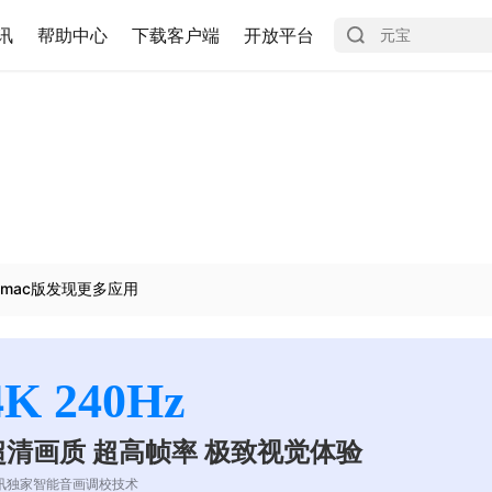
讯
帮助中心
下载客户端
开放平台
mac版发现更多应用
4K 240Hz
超清画质 超高帧率 极致视觉体验
讯独家智能音画调校技术