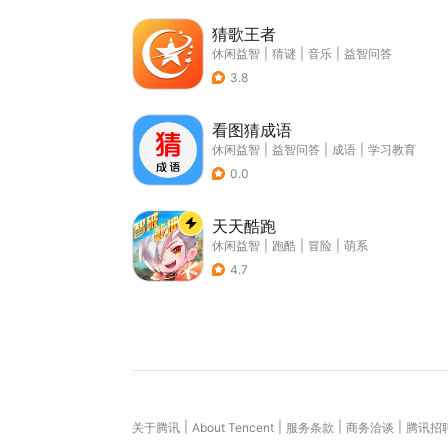
猜歌王者
休闲益智
|
猜谜
|
音乐
|
益智问答
3.8
看图猜成语
休闲益智
|
益智问答
|
成语
|
学习教育
0.0
天天酷跑
休闲益智
|
跑酷
|
冒险
|
萌系
4.7
|
|
|
|
关于腾讯
About Tencent
服务条款
商务洽谈
腾讯招