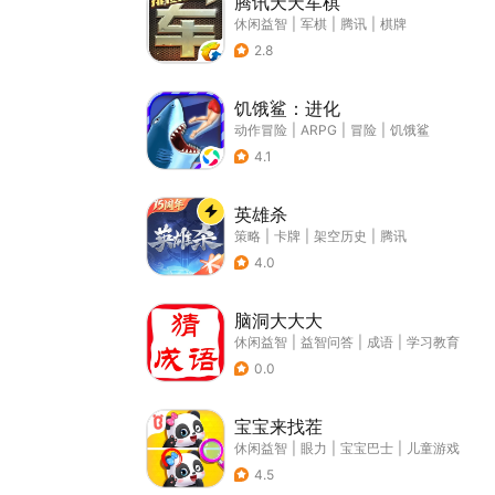
腾讯天天军棋
休闲益智
|
军棋
|
腾讯
|
棋牌
2.8
饥饿鲨：进化
动作冒险
|
ARPG
|
冒险
|
饥饿鲨
4.1
英雄杀
策略
|
卡牌
|
架空历史
|
腾讯
4.0
脑洞大大大
休闲益智
|
益智问答
|
成语
|
学习教育
0.0
宝宝来找茬
休闲益智
|
眼力
|
宝宝巴士
|
儿童游戏
4.5