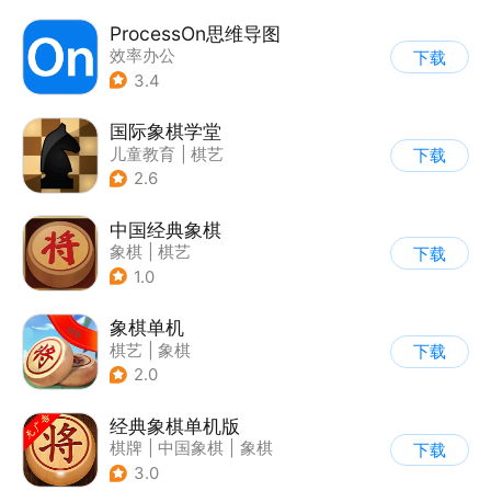
ProcessOn思维导图
效率办公
下载
3.4
国际象棋学堂
儿童教育
|
棋艺
下载
2.6
中国经典象棋
象棋
|
棋艺
下载
1.0
象棋单机
棋艺
|
象棋
下载
2.0
经典象棋单机版
棋牌
|
中国象棋
|
象棋
下载
3.0