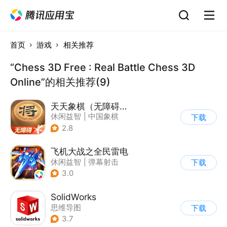
首页
游戏
相关推荐
“Chess 3D Free : Real Battle Chess 3D
Online”的相关推荐(9)
天天象棋（无障碍版）
休闲益智
|
中国象棋
下载
|
象棋
|
腾讯
2.8
飞机大战之全民雷电
休闲益智
|
弹幕射击
下载
|
冒险
|
雷电战机
3.0
SolidWorks
思维导图
下载
3.7