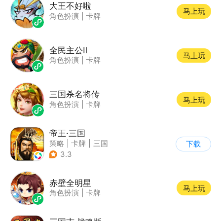
大王不好啦
马上玩
角色扮演
|
卡牌
全民主公Ⅱ
马上玩
角色扮演
|
卡牌
三国杀名将传
马上玩
角色扮演
|
卡牌
帝王·三国
策略
|
卡牌
|
三国
下载
|
中国风
3.3
赤壁全明星
马上玩
角色扮演
|
卡牌