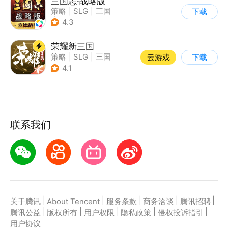
三国志·战略版
策略
|
SLG
|
三国
下载
|
三国志
4.3
荣耀新三国
策略
|
SLG
|
三国
云游戏
下载
|
中国风
4.1
联系我们
|
|
|
|
|
关于腾讯
About Tencent
服务条款
商务洽谈
腾讯招聘
|
|
|
|
|
腾讯公益
版权所有
用户权限
隐私政策
侵权投诉指引
用户协议