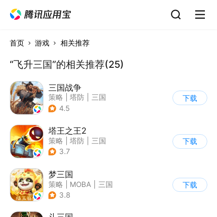
首页
游戏
相关推荐
“飞升三国”的相关推荐(25)
三国战争
策略
|
塔防
|
三国
下载
|
千人同屏
4.5
塔王之王2
策略
|
塔防
|
三国
下载
|
中国风
3.7
梦三国
策略
|
MOBA
|
三国
下载
|
中国风
3.8
斗三国