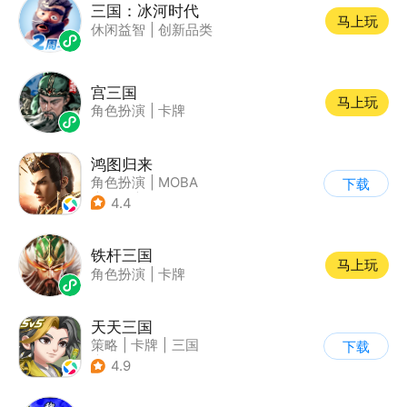
三国：冰河时代
马上玩
休闲益智
|
创新品类
宫三国
马上玩
角色扮演
|
卡牌
鸿图归来
角色扮演
|
MOBA
下载
|
战争
|
非对称竞技
4.4
铁杆三国
马上玩
角色扮演
|
卡牌
天天三国
策略
|
卡牌
|
三国
下载
|
Q版
4.9