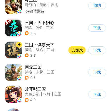
可预约
|
策略
|
养成
预约
|
三国
敬请期待
三国：天下归心
策略
|
PvP
|
三国
下载
|
SLG
2.3
三国：谋定天下
策略
|
SLG
|
三国
云游戏
下载
|
中国风
3.8
问鼎三国
策略
|
卡牌
|
三国
下载
|
中国风
4.3
放开那三国
角色扮演
|
卡牌
|
三国
下载
|
Q版
4.0