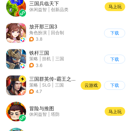
三国兵临天下
马上玩
休闲益智
|
创新品类
放开那三国3
角色扮演
|
回合制
下载
|
三国
|
卡通
3.8
铁杆三国
策略
|
挂机
|
三国
下载
|
中国风
3.6
三国群英传-霸王之业
策略
|
SLG
|
三国
云游戏
下载
|
中国风
4.7
冒险与推图
马上玩
休闲益智
|
塔防