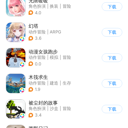
无限暖暖
角色扮演
|
换装
|
冒险
下载
|
开放世界
4.0
幻塔
动作冒险
|
ARPG
下载
|
奇幻
|
开放世界
3.6
动漫女孩跑步
动作冒险
|
模拟
|
冒险
下载
|
二次元
0.0
木筏求生
动作冒险
|
建造
|
生存
下载
|
写实
1.9
被尘封的故事
角色扮演
|
沙盒
|
冒险
下载
|
开放世界
3.4