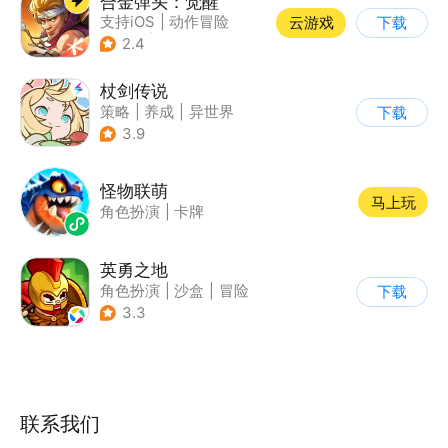
合金弹头：觉醒
支持iOS
|
动作冒险
云游戏
下载
|
射击
|
街机
2.4
杖剑传说
策略
|
养成
|
异世界
下载
|
二次元
3.9
怪物联萌
马上玩
角色扮演
|
卡牌
英勇之地
角色扮演
|
沙盒
|
冒险
下载
|
steam游戏
3.3
联系我们