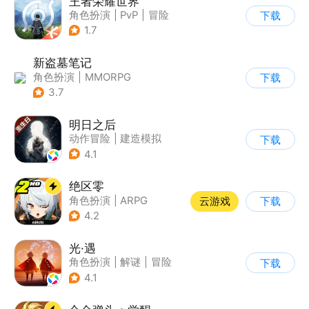
王者荣耀世界
角色扮演
|
PvP
|
冒险
下载
|
开放世界
1.7
新盗墓笔记
角色扮演
|
MMORPG
下载
|
冒险
|
盗墓笔记
3.7
明日之后
动作冒险
|
建造模拟
下载
|
丧尸
|
明日之后
4.1
绝区零
角色扮演
|
ARPG
云游戏
下载
|
冒险
|
美少女
4.2
光·遇
角色扮演
|
解谜
|
冒险
下载
|
开放世界
4.1