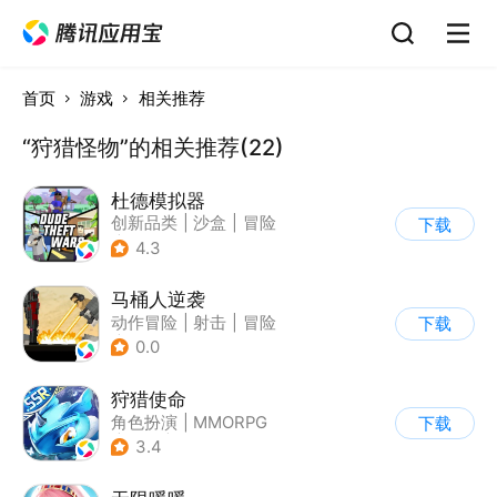
首页
游戏
相关推荐
“狩猎怪物”的相关推荐(22)
杜德模拟器
创新品类
|
沙盒
|
冒险
下载
|
写实
4.3
马桶人逆袭
动作冒险
|
射击
|
冒险
下载
|
像素风
0.0
狩猎使命
角色扮演
|
MMORPG
下载
|
奇幻
|
开放世界
3.4