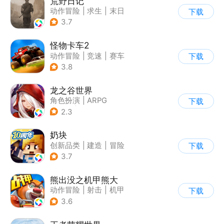
荒野日记
动作冒险
|
求生
|
末日
下载
|
荒野日记
3.7
怪物卡车2
动作冒险
|
竞速
|
赛车
下载
|
卡通
3.8
龙之谷世界
角色扮演
|
ARPG
下载
|
奇幻
|
开放世界
2.3
奶块
创新品类
|
建造
|
冒险
下载
|
开放世界
3.7
熊出没之机甲熊大
动作冒险
|
射击
|
机甲
下载
|
熊出没
3.6