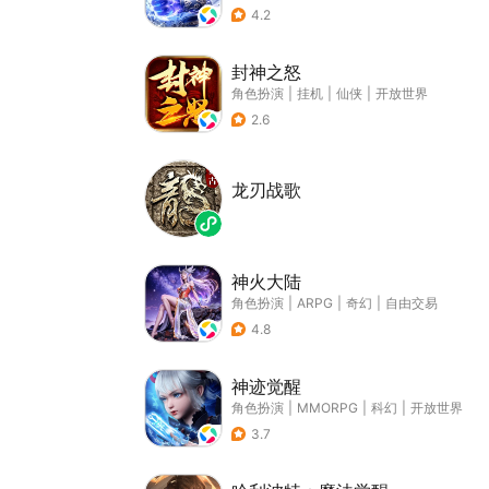
4.2
封神之怒
角色扮演
|
挂机
|
仙侠
|
开放世界
2.6
龙刃战歌
神火大陆
角色扮演
|
ARPG
|
奇幻
|
自由交易
4.8
神迹觉醒
角色扮演
|
MMORPG
|
科幻
|
开放世界
3.7