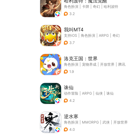
哈利波特：魔法觉醒
角色扮演
|
卡牌
|
奇幻
|
哈利波特
3.2
我叫MT4
支持iOS
|
角色扮演
|
ARPG
|
奇幻
3.7
洛克王国：世界
角色扮演
|
宠物养成
|
开放世界
|
腾讯
1.9
诛仙
动作冒险
|
ARPG
|
仙侠
|
诛仙
4.2
逆水寒
角色扮演
|
MMORPG
|
武侠
|
开放世界
4.0