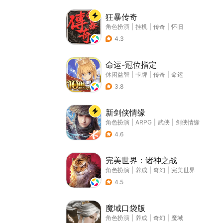
狂暴传奇
角色扮演
|
挂机
|
传奇
|
怀旧
4.3
命运-冠位指定
休闲益智
|
卡牌
|
传奇
|
命运
3.8
新剑侠情缘
角色扮演
|
ARPG
|
武侠
|
剑侠情缘
4.6
完美世界：诸神之战
角色扮演
|
养成
|
奇幻
|
完美世界
4.5
魔域口袋版
角色扮演
|
养成
|
奇幻
|
魔域