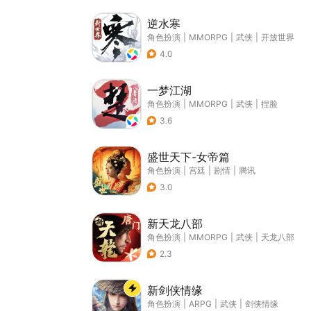
逆水寒
角色扮演
|
MMORPG
|
武侠
|
开放世界
4.0
一梦江湖
角色扮演
|
MMORPG
|
武侠
|
捏脸
3.6
盛世天下-女帝篇
角色扮演
|
宫廷
|
剧情
|
腾讯
3.0
新天龙八部
角色扮演
|
MMORPG
|
武侠
|
天龙八部
2.3
新剑侠情缘
角色扮演
|
ARPG
|
武侠
|
剑侠情缘