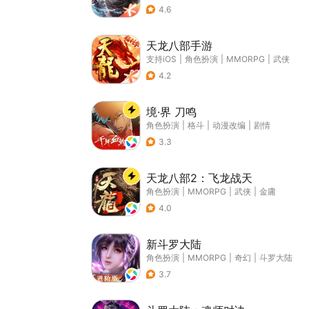
4.6
天龙八部手游
支持iOS
|
角色扮演
|
MMORPG
|
武侠
4.2
境·界 刀鸣
角色扮演
|
格斗
|
动漫改编
|
剧情
3.3
天龙八部2：飞龙战天
角色扮演
|
MMORPG
|
武侠
|
金庸
4.0
新斗罗大陆
角色扮演
|
MMORPG
|
奇幻
|
斗罗大陆
3.7