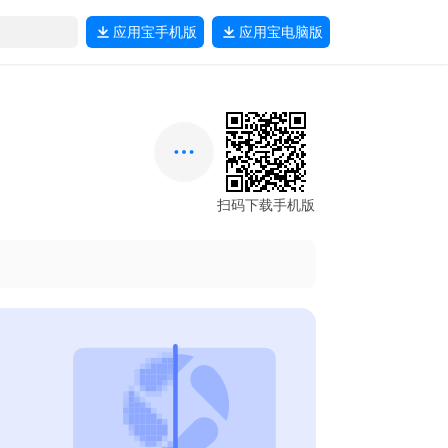
应用宝
手机版
应用宝
电脑版
扫码下载手机版