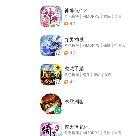
神雕侠侣2
角色扮演
|
MMORPG
|
武侠
|
金庸
4.4
九灵神域
角色扮演
|
MMORPG
|
仙侠
|
中国风
4.2
魔域手游
角色扮演
|
格斗
|
奇幻
|
魔域
4.1
冰雪剑客
倚天屠龙记
角色扮演
|
MMORPG
|
武侠
|
金庸