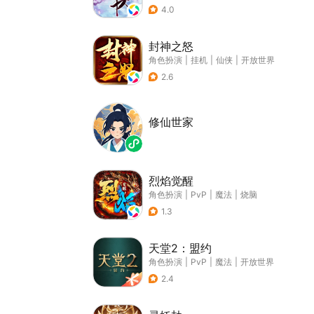
4.0
封神之怒
角色扮演
|
挂机
|
仙侠
|
开放世界
2.6
修仙世家
烈焰觉醒
角色扮演
|
PvP
|
魔法
|
烧脑
1.3
天堂2：盟约
角色扮演
|
PvP
|
魔法
|
开放世界
2.4