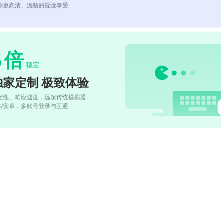
你更高清、流畅的视觉享受
5
倍
稳定
独家定制 极致体验
定性、响应速度，远超传统模拟器
OS/安卓，多账号登录与互通