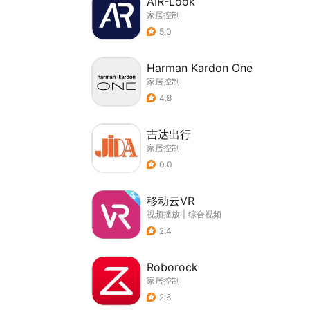
AIR-Look
家居控制
5.0
Harman Kardon One
家居控制
4.8
吉达出行
家居控制
0.0
移动云VR
视频播放
|
综合视频
2.4
Roborock
家居控制
2.6