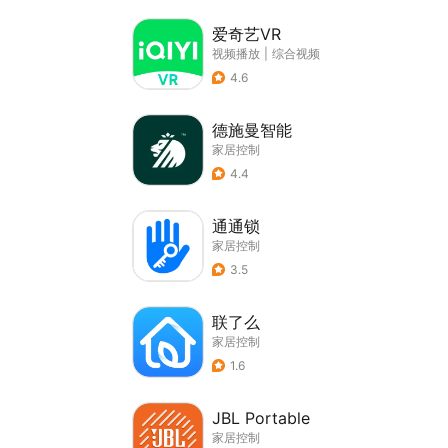
爱奇艺VR
视频播放
|
综合视频
4.6
德施曼智能
家居控制
4.4
通通锁
家居控制
3.5
联了么
家居控制
1.6
JBL Portable
家居控制