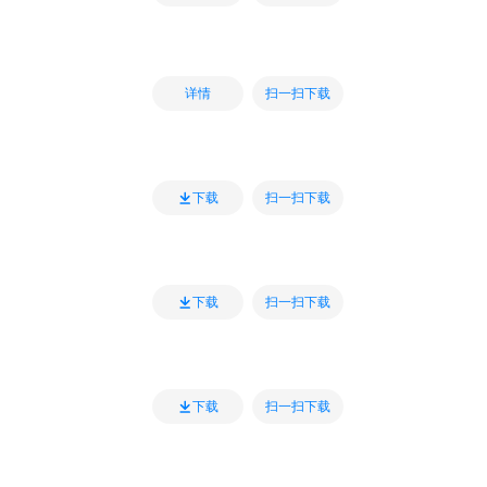
扫一扫下载
详情
扫一扫下载
下载
扫一扫下载
下载
扫一扫下载
下载