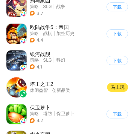
剑与家园
策略
|
SLG
|
战争
下载
|
欧美风
3.7
欧陆战争5：帝国
策略
|
战棋
|
架空历史
下载
|
欧陆战争
4.4
银河战舰
策略
|
SLG
|
科幻
下载
|
星战
4.1
塔王之王2
马上玩
休闲益智
|
创新品类
保卫萝卜
策略
|
塔防
|
保卫萝卜
下载
|
卡通
4.2