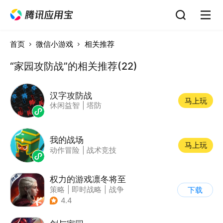
首页
微信小游戏
相关推荐
“家园攻防战”的相关推荐(22)
汉字攻防战
马上玩
休闲益智
|
塔防
我的战场
马上玩
动作冒险
|
战术竞技
权力的游戏凛冬将至
策略
|
即时战略
|
战争
下载
|
权利的游戏
4.4