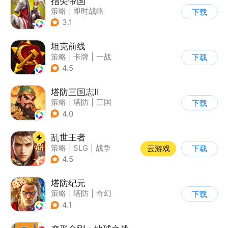
指尖帝国
策略
|
即时战略
下载
|
中世纪
|
SLG
3.1
坦克前线
策略
|
卡牌
|
一战
下载
|
战术竞技
4.5
塔防三国志II
策略
|
塔防
|
三国
下载
|
卡通
4.0
乱世王者
策略
|
SLG
|
战争
云游戏
下载
|
中国风
4.5
塔防纪元
策略
|
塔防
|
奇幻
下载
|
欧美风
4.1