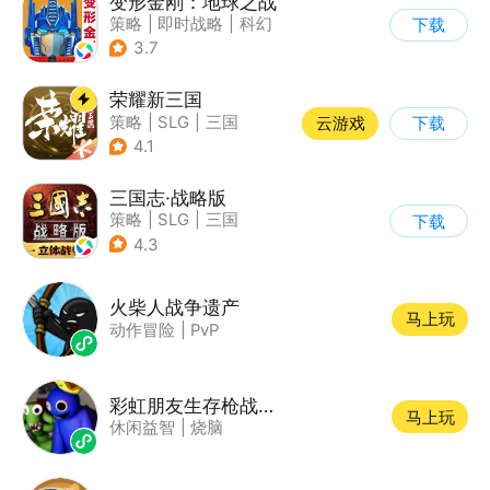
变形金刚：地球之战
策略
|
即时战略
|
科幻
下载
|
变形金刚
3.7
荣耀新三国
策略
|
SLG
|
三国
云游戏
下载
|
中国风
4.1
三国志·战略版
策略
|
SLG
|
三国
下载
|
三国志
4.3
火柴人战争遗产
马上玩
动作冒险
|
PvP
彩虹朋友生存枪战游戏
马上玩
休闲益智
|
烧脑