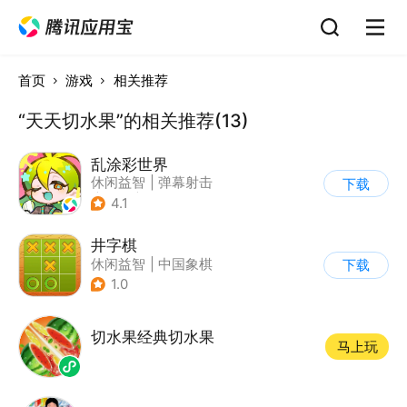
首页
游戏
相关推荐
“天天切水果”的相关推荐(13)
乱涂彩世界
休闲益智
|
弹幕射击
下载
|
解压
|
剧情
4.1
井字棋
休闲益智
|
中国象棋
下载
1.0
切水果经典切水果
马上玩