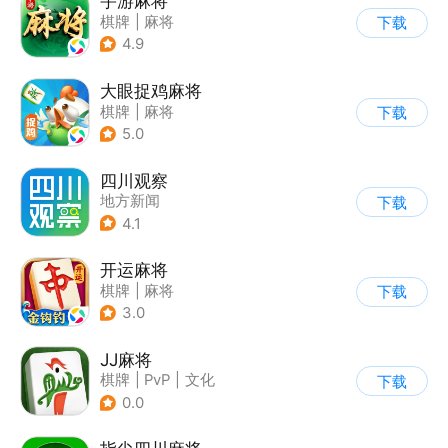
宇游麻将
棋牌
|
麻将
下载
4.9
大眼捉鸡麻将
棋牌
|
麻将
下载
5.0
四川观察
地方新闻
下载
4.1
开运麻将
棋牌
|
麻将
下载
3.0
JJ麻将
棋牌
|
PvP
|
文化
下载
|
中国风
0.0