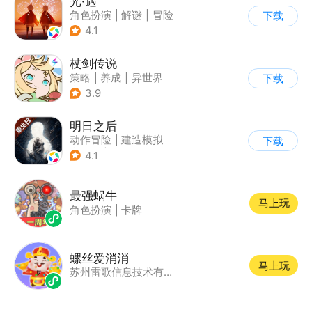
光·遇
角色扮演
|
解谜
|
冒险
下载
|
开放世界
4.1
杖剑传说
策略
|
养成
|
异世界
下载
|
二次元
3.9
明日之后
动作冒险
|
建造模拟
下载
|
丧尸
|
明日之后
4.1
最强蜗牛
马上玩
角色扮演
|
卡牌
螺丝爱消消
马上玩
苏州雷歌信息技术有限公司