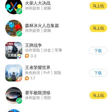
火柴人大决战
马上玩
休闲益智
|
烧脑
森林冰火人总集篇
马上玩
休闲益智
|
烧脑
王牌战争
动作冒险
|
沙盒
|
军事
下载
|
开放世界
3.3
王者荣耀世界
角色扮演
|
PvP
|
冒险
下载
|
开放世界
1.7
赛车极限漂移
马上玩
休闲益智
|
塔防