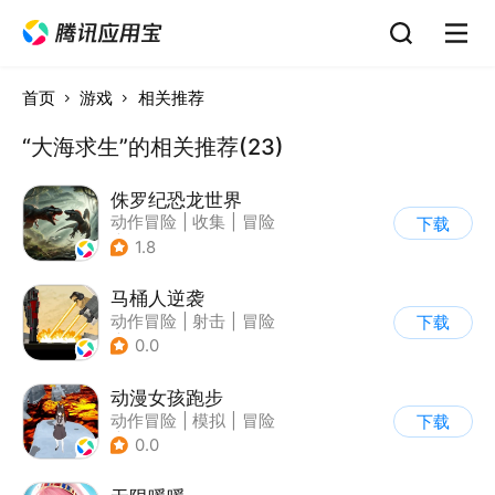
首页
游戏
相关推荐
“大海求生”的相关推荐(23)
侏罗纪恐龙世界
动作冒险
|
收集
|
冒险
下载
|
写实
1.8
马桶人逆袭
动作冒险
|
射击
|
冒险
下载
|
像素风
0.0
动漫女孩跑步
动作冒险
|
模拟
|
冒险
下载
|
日系
0.0