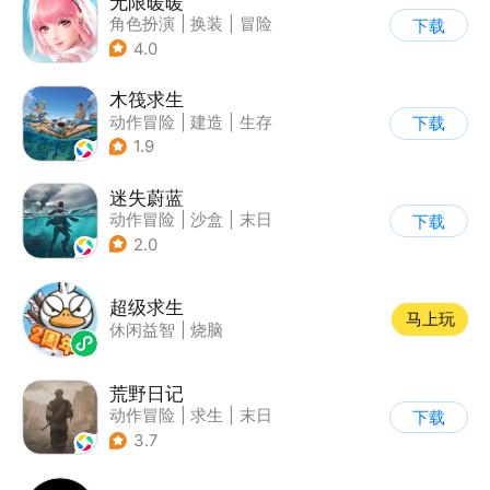
无限暖暖
角色扮演
|
换装
|
冒险
下载
|
开放世界
4.0
木筏求生
动作冒险
|
建造
|
生存
下载
|
写实
1.9
迷失蔚蓝
动作冒险
|
沙盒
|
末日
下载
|
开放世界
2.0
超级求生
马上玩
休闲益智
|
烧脑
荒野日记
动作冒险
|
求生
|
末日
下载
|
荒野日记
3.7