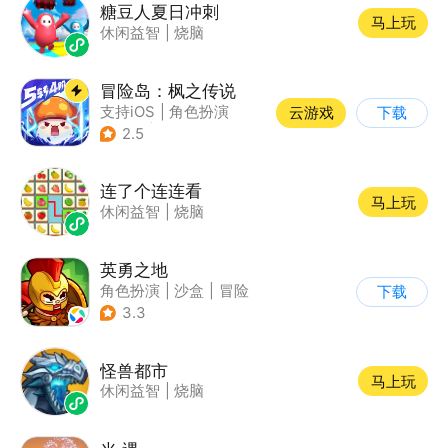
糖豆人夏日冲刺
马上玩
休闲益智
|
烧脑
冒险岛：枫之传说
支持iOS
|
角色扮演
云游戏
下载
|
放置
|
冒险
2.5
连了个连连看
马上玩
休闲益智
|
烧脑
英勇之地
角色扮演
|
沙盒
|
冒险
下载
|
steam游戏
3.3
怪兽都市
马上玩
休闲益智
|
烧脑