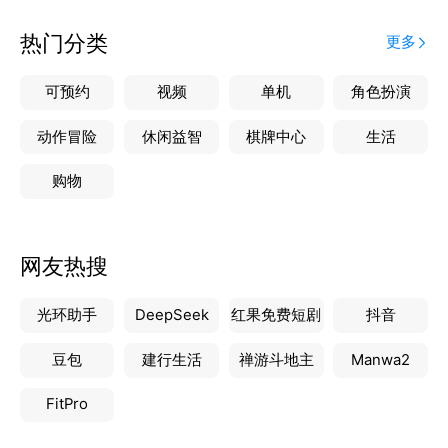
语音随心切换，私信快速传递，尽情畅快互动，只为让
契合的灵魂迅速靠近！
热门分类
更多
【精准交友】完善个人信息与交友期待，Feel帮你寻觅
真正契合的伙伴。彼此深入了解，好感递增，逐步书写
可预约
视频
单机
角色扮演
属于你们的精彩故事。​
【动态广场】分享你的生活小确幸、奇思妙想，也能走
动作冒险
休闲益智
棋牌中心
生活
进他人的精彩世界，发现别样精彩，每个人的生活点滴
购物
都值得被点赞与分享。​
快来 Feel，结识更多有魅力有内涵的朋友吧~
网友热搜
光环助手
DeepSeek
红果免费短剧
抖音
豆包
建行生活
禅游斗地主
Manwa2
FitPro