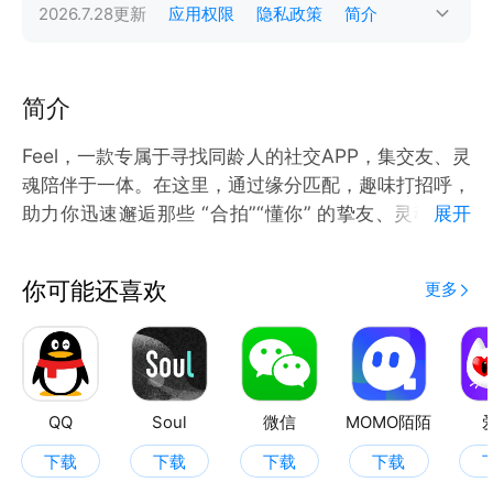
2026.7.28
更新
应用权限
隐私政策
简介
简介
Feel，一款专属于寻找同龄人的社交APP，集交友、灵
魂陪伴于一体。在这里，通过缘分匹配，趣味打招呼，
助力你迅速邂逅那些 “合拍”“懂你” 的挚友、灵魂伴侣
展开
或甜蜜 CP！​
你可能还喜欢
更多
功能介绍：​
【趣味招呼】无论白昼黑夜，为你实时呈现在线的
Ta，一键点击，线上即刻畅聊，从此告别无聊时光！​
【缘分匹配】轻松左滑右滑，视频速配交友，既能聆听
Ta 的声音，又能目睹真实面容，从谈吐到神态全方位
QQ
Soul
微信
MOMO陌陌
了解，让相遇变得更加真实、触手可及！
下载
下载
下载
下载
【多元畅聊】拥有丰富多元的聊天选择，文字、图片、