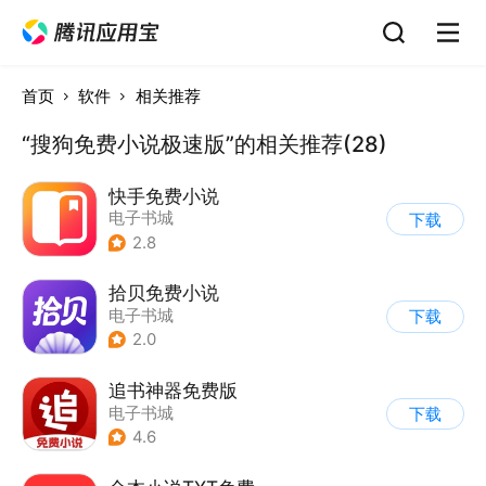
首页
软件
相关推荐
“搜狗免费小说极速版”的相关推荐(28)
快手免费小说
电子书城
下载
2.8
拾贝免费小说
电子书城
下载
2.0
追书神器免费版
电子书城
下载
4.6