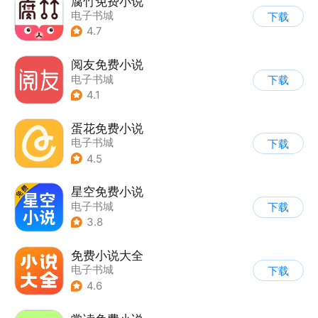
腐竹免费小说
电子书城
下载
4.7
阅友免费小说
电子书城
下载
4.1
蛋花免费小说
电子书城
下载
4.5
星空免费小说
电子书城
下载
3.8
免费小说大全
电子书城
下载
4.6