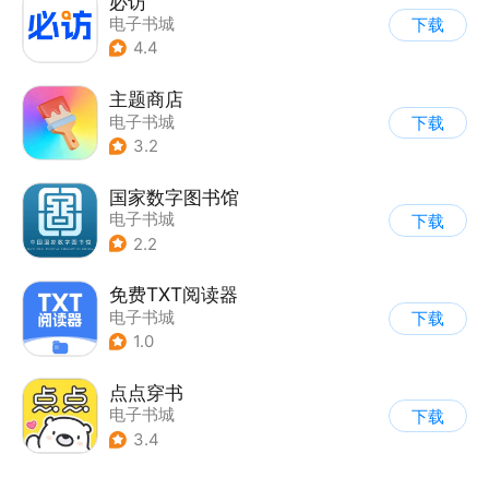
必访
电子书城
下载
4.4
主题商店
电子书城
下载
3.2
国家数字图书馆
电子书城
下载
2.2
免费TXT阅读器
电子书城
下载
1.0
点点穿书
电子书城
下载
3.4