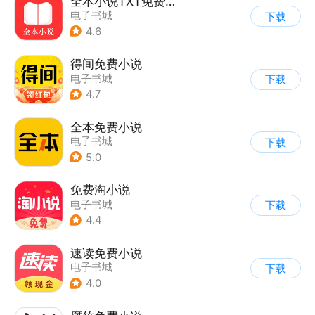
全本小说TXT免费阅读器
电子书城
下载
4.6
得间免费小说
电子书城
下载
4.7
全本免费小说
电子书城
下载
5.0
免费淘小说
电子书城
下载
4.4
速读免费小说
电子书城
下载
4.0