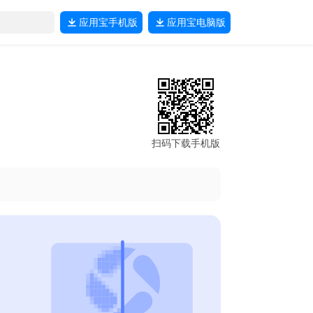
应用宝
手机版
应用宝
电脑版
扫码下载手机版