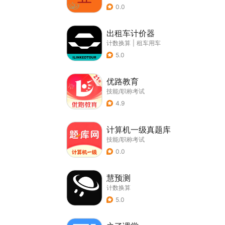
0.0
出租车计价器
计数换算
|
租车用车
5.0
优路教育
技能/职称考试
4.9
计算机一级真题库
技能/职称考试
0.0
慧预测
计数换算
5.0