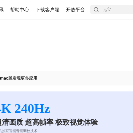
讯
帮助中心
下载客户端
开放平台
mac版发现更多应用
4K 240Hz
超清画质 超高帧率 极致视觉体验
讯独家智能音画调校技术