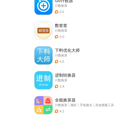
Go计数器
计数换算
5.0
数签签
计数换算
0.0
下料优化大师
计数换算
5.0
进制转换器
计数换算
3.4
全能换算器
计数换算
|
测距
|
手电激光
|
其他测量工具
4.2