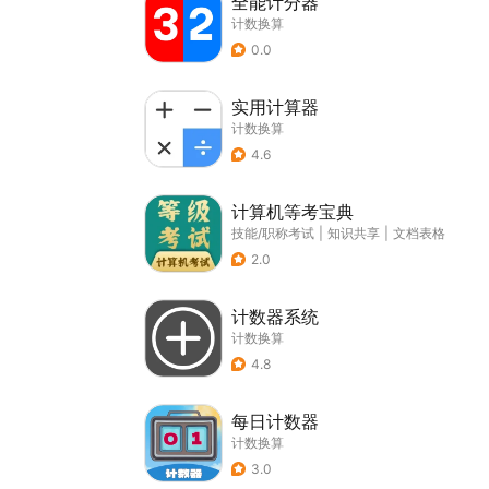
全能计分器
计数换算
0.0
实用计算器
计数换算
4.6
计算机等考宝典
技能/职称考试
|
知识共享
|
文档表格
2.0
计数器系统
计数换算
4.8
每日计数器
计数换算
3.0