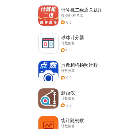
计算机二级通关题库
技能/职称考试
0.0
球球计分器
计数换算
0.0
点数相机拍照计数
计数换算
0.0
测距仪
计数换算
3.0
统计随机数
计数换算