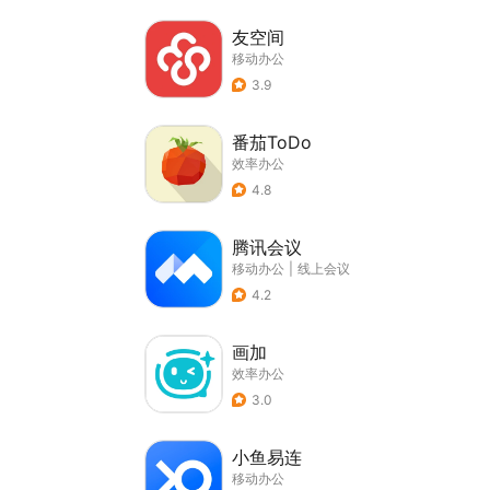
友空间
移动办公
3.9
番茄ToDo
效率办公
4.8
腾讯会议
移动办公
|
线上会议
4.2
画加
效率办公
3.0
小鱼易连
移动办公