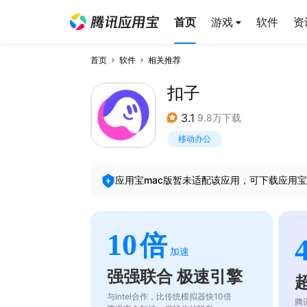
首页
游戏
软件
资
首页
软件
相关推荐
扣子
3.1
9.8万下载
移动办公
应用宝mac版暂未适配该应用，可下载应用宝
10
倍
加速
强强联合 极速引擎
与intel合作，比传统模拟器快10倍
腾