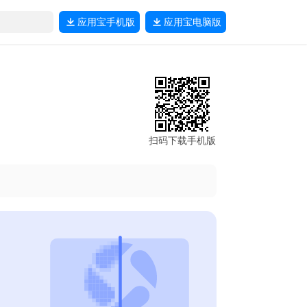
应用宝
手机版
应用宝
电脑版
扫码下载手机版