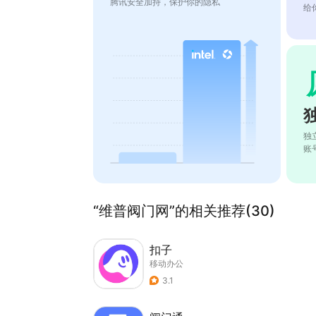
腾讯安全加持，保护你的隐私
给
独
账
“维普阀门网”的相关推荐(30)
扣子
移动办公
3.1