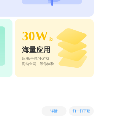
30W
款
海量应用
应用/手游/小游戏
海纳全网，等你体验
扫一扫下载
详情