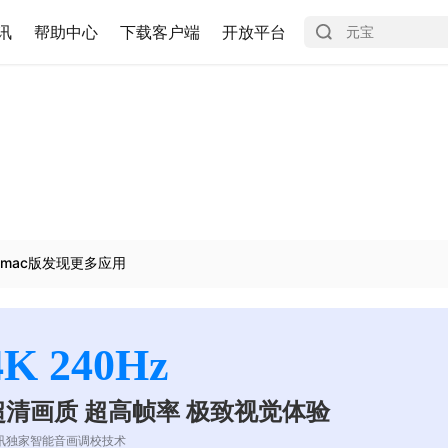
讯
帮助中心
下载客户端
开放平台
mac版发现更多应用
4K 240Hz
超清画质 超高帧率 极致视觉体验
讯独家智能音画调校技术