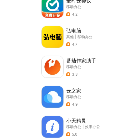
全时云会议
移动办公
4.2
弘电脑
其他
|
移动办公
4.7
番茄作家助手
移动办公
3.3
云之家
移动办公
4.9
小天精灵
移动办公
|
效率办公
5.0