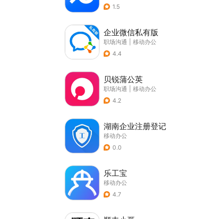
1.5
企业微信私有版
职场沟通
|
移动办公
4.4
贝锐蒲公英
职场沟通
|
移动办公
4.2
湖南企业注册登记
移动办公
0.0
乐工宝
移动办公
4.7