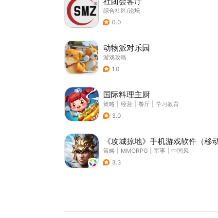
社团会客厅
综合社区/论坛
0.0
动物派对乐园
游戏攻略
1.0
国际料理主厨
策略
|
经营
|
餐厅
|
学习教育
3.0
《攻城掠地》手机游戏软件（移
策略
|
MMORPG
|
军事
|
中国风
3.3