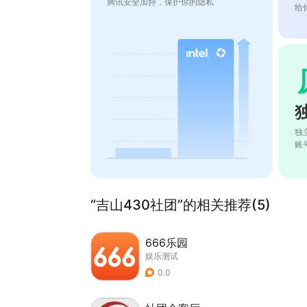
腾讯安全加持，保护你的隐私
给
独
账
“吉山430社团”的相关推荐(5)
666乐园
娱乐测试
0.0