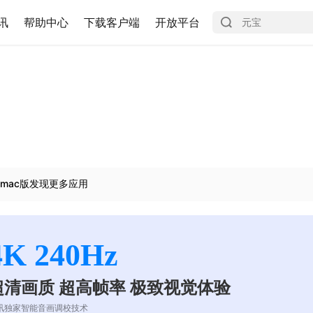
讯
帮助中心
下载客户端
开放平台
mac版发现更多应用
4K 240Hz
超清画质 超高帧率 极致视觉体验
讯独家智能音画调校技术