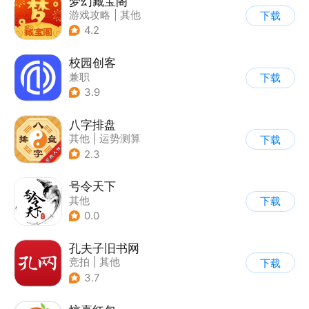
梦幻藏宝阁
游戏攻略
|
其他
下载
4.2
校园创客
兼职
下载
3.9
八字排盘
其他
|
运势测算
下载
2.3
号令天下
其他
下载
0.0
孔夫子旧书网
竞拍
|
其他
下载
3.7