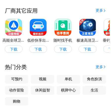
可以学习到骑行注意事项，还能掌握各种骑行技巧，让
你在骑行中更加安全、自信。
厂商其它应用
更多
全景智选定位地图APP，是你骑行路上的得力助手，陪
伴你探索更多的风景，享受骑行的乐趣。
高能全球卫星导航
低价快享出行
随时找手机
极速高清卫星地图
垂钓
下载
下载
下载
下载
热门分类
更多
可预约
视频
单机
角色扮演
动作冒险
休闲益智
棋牌中心
生活
购物