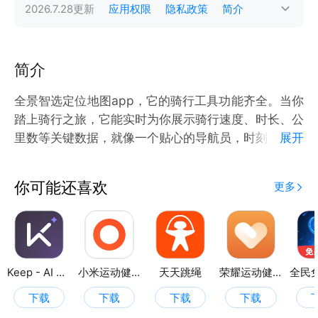
2026.7.28
更新
应用权限
隐私政策
简介
简介
全景智选定位地图app，它的骑行工具功能齐全。当你
踏上骑行之旅，它能实时为你展示骑行速度、时长、公
里数等关键数据，就像一个贴心的导航员，时刻关注着
展开
你的骑行状态。而且，它还拥有强大的路线规划功能，
只需在APP上输入起点和终点，它就能规划出适合路
你可能还喜欢
更多
线。
骑行数据统计功能更是让人眼前一亮。以图表形式将你
的骑行数据直观地呈现出来。你可以看到自己的骑行距
离、速度等详细信息，通过对比不同时期的数据，你可
以清晰地了解自己的进步，更有动力去挑战自我。
Keep - AI 运动教练
小米运动健康
天天跳绳
荣耀运动健康
当然，骑行安全和技巧同样重要。全景智选定位地图
下载
下载
下载
下载
APP还贴心地提供了丰富的骑行科普内容。在这里，你