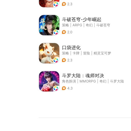
2.3
斗破苍穹-少年崛起
策略
|
ARPG
|
奇幻
|
斗破苍穹
2.0
口袋进化
策略
|
卡牌
|
冒险
|
精灵宝可梦
2.3
斗罗大陆：魂师对决
角色扮演
|
MMORPG
|
奇幻
|
斗罗大陆
4.3