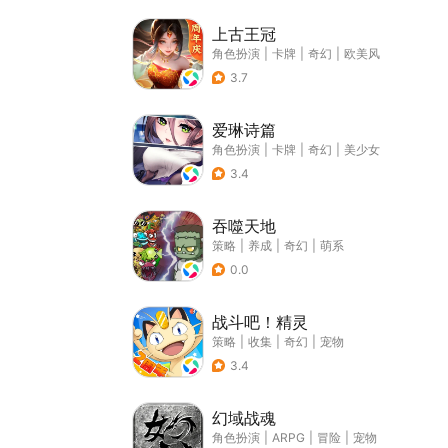
上古王冠
角色扮演
|
卡牌
|
奇幻
|
欧美风
3.7
爱琳诗篇
角色扮演
|
卡牌
|
奇幻
|
美少女
3.4
吞噬天地
策略
|
养成
|
奇幻
|
萌系
0.0
战斗吧！精灵
策略
|
收集
|
奇幻
|
宠物
3.4
幻域战魂
角色扮演
|
ARPG
|
冒险
|
宠物