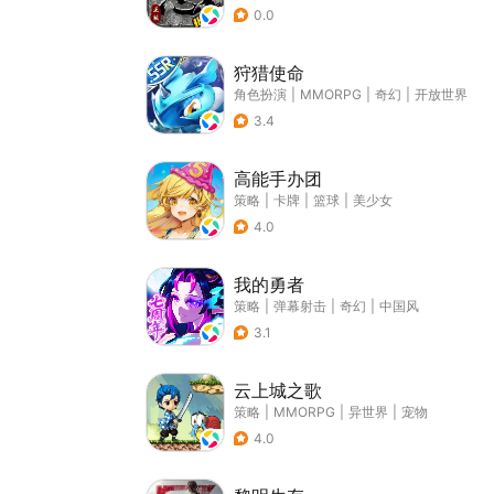
0.0
狩猎使命
角色扮演
|
MMORPG
|
奇幻
|
开放世界
3.4
高能手办团
策略
|
卡牌
|
篮球
|
美少女
4.0
我的勇者
策略
|
弹幕射击
|
奇幻
|
中国风
3.1
云上城之歌
策略
|
MMORPG
|
异世界
|
宠物
4.0