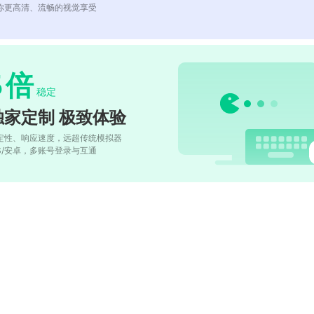
你更高清、流畅的视觉享受
5
倍
稳定
独家定制 极致体验
定性、响应速度，远超传统模拟器
OS/安卓，多账号登录与互通