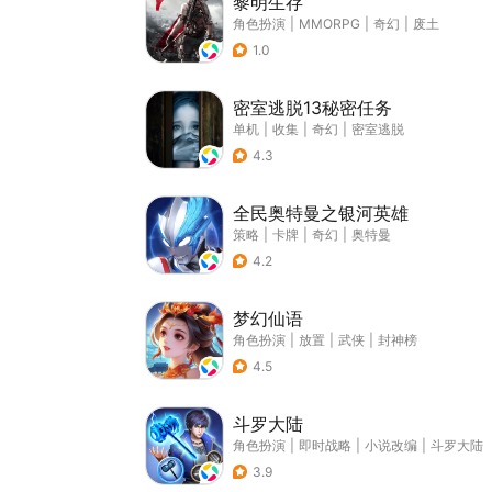
黎明生存
角色扮演
|
MMORPG
|
奇幻
|
废土
1.0
密室逃脱13秘密任务
单机
|
收集
|
奇幻
|
密室逃脱
4.3
全民奥特曼之银河英雄
策略
|
卡牌
|
奇幻
|
奥特曼
4.2
梦幻仙语
角色扮演
|
放置
|
武侠
|
封神榜
4.5
斗罗大陆
角色扮演
|
即时战略
|
小说改编
|
斗罗大陆
3.9