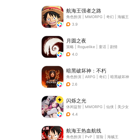
航海王强者之路
角色扮演
|
MMORPG
|
奇幻
|
海贼王
3.9
月圆之夜
策略
|
Roguelike
|
童话
|
剧情
4.0
暗黑破坏神：不朽
角色扮演
|
ARPG
|
奇幻
|
暗黑破坏神
2.6
闪烁之光
休闲益智
|
MMORPG
|
仙侠
|
美少女
4.4
航海王热血航线
角色扮演
|
PvP
|
冒险
|
海贼王