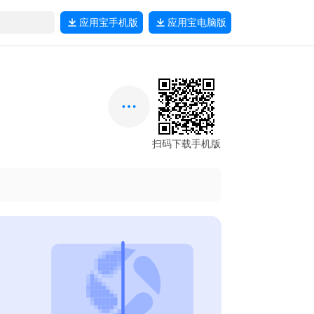
应用宝
手机版
应用宝
电脑版
扫码下载手机版