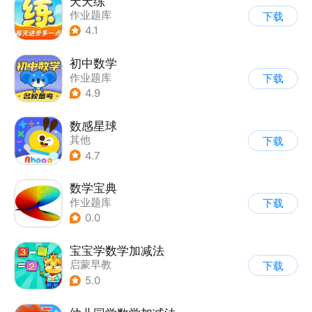
天天练
作业题库
下载
4.1
初中数学
作业题库
下载
4.9
数感星球
其他
下载
4.7
数学宝典
作业题库
下载
0.0
宝宝学数学加减法
启蒙早教
下载
5.0