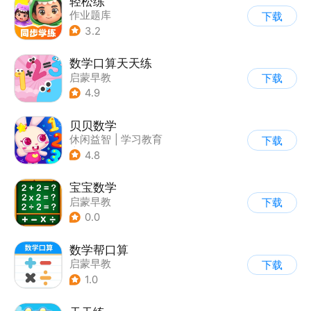
轻松练
作业题库
下载
3.2
数学口算天天练
启蒙早教
下载
4.9
贝贝数学
休闲益智
|
学习教育
下载
|
儿童游戏
4.8
宝宝数学
启蒙早教
下载
0.0
数学帮口算
启蒙早教
下载
1.0