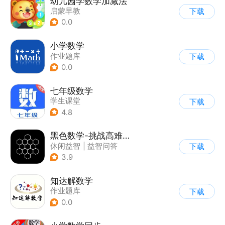
幼儿园学数学加减法
启蒙早教
下载
0.0
小学数学
作业题库
下载
0.0
七年级数学
学生课堂
下载
4.8
黑色数学-挑战高难度问题
休闲益智
|
益智问答
下载
|
学习教育
3.9
知达解数学
作业题库
下载
0.0