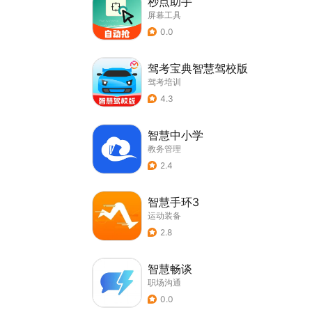
秒点助手
屏幕工具
0.0
驾考宝典智慧驾校版
驾考培训
4.3
智慧中小学
教务管理
2.4
智慧手环3
运动装备
2.8
智慧畅谈
职场沟通
0.0