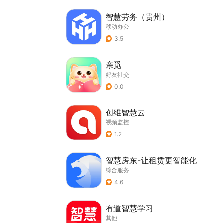
智慧劳务（贵州）
移动办公
3.5
亲觅
好友社交
0.0
创维智慧云
视频监控
1.2
智慧房东-让租赁更智能化
综合服务
4.6
有道智慧学习
其他