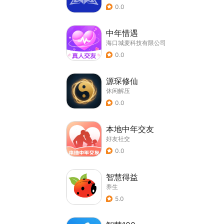
0.0
中年惜遇
海口城麦科技有限公司
0.0
源琛修仙
休闲解压
0.0
本地中年交友
好友社交
0.0
智慧得益
养生
5.0