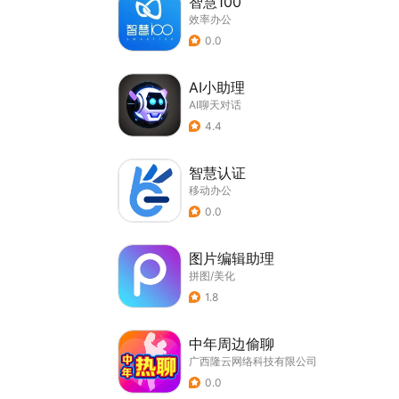
智慧100
效率办公
0.0
AI小助理
AI聊天对话
4.4
智慧认证
移动办公
0.0
图片编辑助理
拼图/美化
1.8
中年周边偷聊
广西隆云网络科技有限公司
0.0