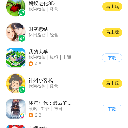
蚂蚁进化3D
马上玩
休闲益智
|
经营
时空恋结
马上玩
休闲益智
|
经营
我的大学
休闲益智
|
模拟
|
卡通
下载
|
九游
4.6
神州小客栈
马上玩
休闲益智
|
经营
冰汽时代：最后的家园
策略
|
经营
|
末日
下载
|
steam游戏
2.3