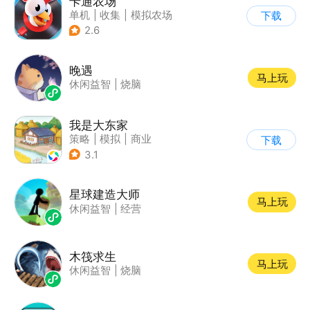
卡通农场
单机
|
收集
|
模拟农场
下载
|
卡通
2.6
晚遇
马上玩
休闲益智
|
烧脑
我是大东家
策略
|
模拟
|
商业
下载
|
卡通
3.1
星球建造大师
马上玩
休闲益智
|
经营
木筏求生
马上玩
休闲益智
|
烧脑