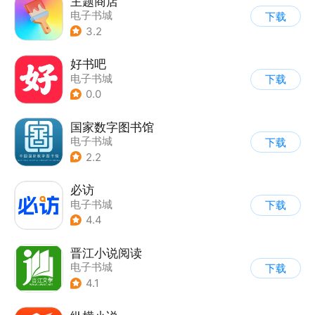
主题商店
电子书城
下载
3.2
好书吧
电子书城
下载
0.0
国家数字图书馆
电子书城
下载
2.2
必访
电子书城
下载
4.4
晋江小说阅读
电子书城
下载
4.1