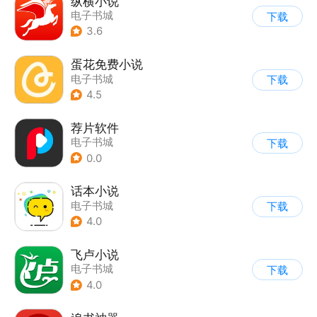
纵横小说
电子书城
下载
3.6
蛋花免费小说
电子书城
下载
4.5
荐片软件
电子书城
下载
0.0
话本小说
电子书城
下载
4.0
飞卢小说
电子书城
下载
4.0