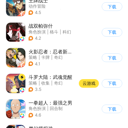
王牌战士
动作冒险
下载
|
第一人称射击
|
枪战
4.5
|
5v5
战双帕弥什
角色扮演
|
格斗
|
科幻
下载
|
美少女
4.2
火影忍者：忍者新世代
策略
|
卡牌
|
奇幻
下载
|
火影
4.1
斗罗大陆：武魂觉醒
策略
|
收集
|
奇幻
云游戏
下载
|
斗罗大陆
3.5
一拳超人：最强之男
角色扮演
|
回合制
下载
|
动漫改编
|
一拳超人
4.6