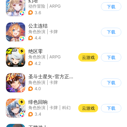
幻塔
动作冒险
|
ARPG
下载
|
奇幻
|
开放世界
3.6
公主连结
角色扮演
|
卡牌
下载
|
异世界
|
公主连结
4.4
绝区零
角色扮演
|
ARPG
云游戏
下载
|
冒险
|
美少女
4.2
圣斗士星矢-官方正版(腾讯)
角色扮演
|
卡牌
下载
|
动漫改编
4.0
|
圣斗士星矢
绯色回响
角色扮演
|
卡牌
|
科幻
云游戏
下载
|
美少女
3.4