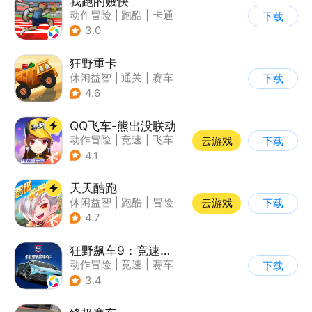
我跑的贼快
动作冒险
|
跑酷
|
卡通
下载
3.0
狂野重卡
休闲益智
|
通关
|
赛车
下载
4.6
QQ飞车-熊出没联动
动作冒险
|
竞速
|
飞车
云游戏
下载
|
漂移
4.1
天天酷跑
休闲益智
|
跑酷
|
冒险
云游戏
下载
|
萌系
4.7
狂野飙车9：竞速传奇
动作冒险
|
竞速
|
赛车
下载
|
狂野飙车
3.4