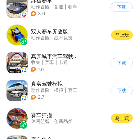
终极赛车
动作冒险
|
竞速
|
赛车
下载
3.6
双人赛车无敌版
马上玩
动作冒险
|
战术竞技
真实城市汽车驾驶3D
收集
|
赛车
|
卡通
下载
|
竞速
1.0
真实驾驶模拟
动作冒险
|
模拟
|
赛车
下载
|
漂移
2.7
赛车狂撞
马上玩
休闲益智
|
创新品类