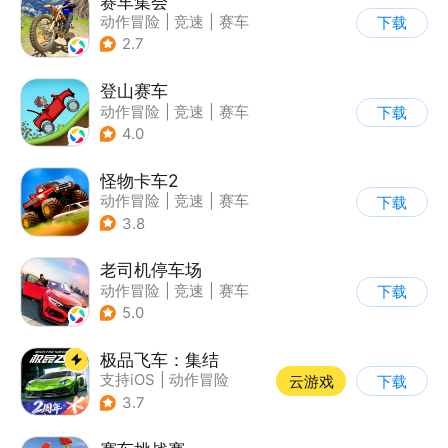
赛车集会
动作冒险
|
竞速
|
赛车
下载
|
写实
2.7
登山赛车
动作冒险
|
竞速
|
赛车
下载
|
卡通
4.0
怪物卡车2
动作冒险
|
竞速
|
赛车
下载
|
卡通
3.8
老司机停车场
动作冒险
|
竞速
|
赛车
下载
|
写实
5.0
极品飞车：集结
支持iOS
|
动作冒险
云游戏
下载
|
竞速
|
赛车
3.7