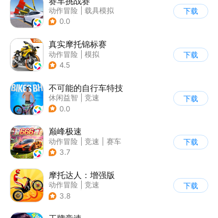
赛车挑战赛
动作冒险
|
载具模拟
下载
|
汽车
|
写实
0.0
真实摩托锦标赛
动作冒险
|
模拟
下载
|
摩托车
|
写实
4.5
不可能的自行车特技
休闲益智
|
竞速
下载
|
自行车
|
写实
0.0
巅峰极速
动作冒险
|
竞速
|
赛车
下载
|
漂移
3.7
摩托达人：增强版
动作冒险
|
竞速
下载
|
摩托车
|
卡通
3.8