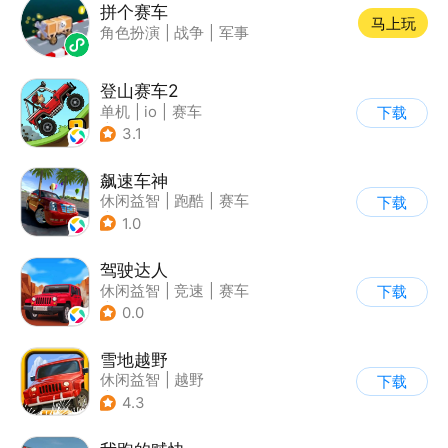
拼个赛车
马上玩
角色扮演
|
战争
|
军事
登山赛车2
单机
|
io
|
赛车
下载
|
欧美风
3.1
飙速车神
休闲益智
|
跑酷
|
赛车
下载
|
漂移
1.0
驾驶达人
休闲益智
|
竞速
|
赛车
下载
|
漂移
0.0
雪地越野
休闲益智
|
越野
下载
|
横版过关
4.3