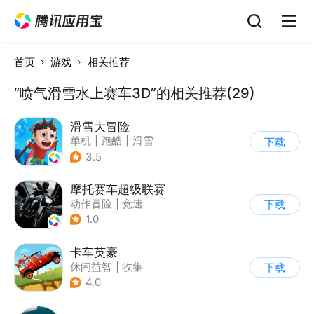
首页
游戏
相关推荐
“喷气滑雪水上赛车3D”的相关推荐(29)
滑雪大冒险
单机
|
跑酷
|
滑雪
下载
|
游道易
3.5
摩托赛车超级联赛
动作冒险
|
竞速
下载
|
摩托车
|
挑战赛
1.0
卡车英豪
休闲益智
|
收集
下载
4.0