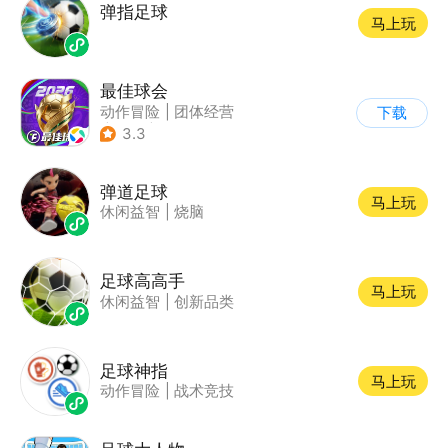
弹指足球
马上玩
最佳球会
动作冒险
|
团体经营
下载
|
足球
|
匹配对战
3.3
弹道足球
马上玩
休闲益智
|
烧脑
足球高高手
马上玩
休闲益智
|
创新品类
足球神指
马上玩
动作冒险
|
战术竞技