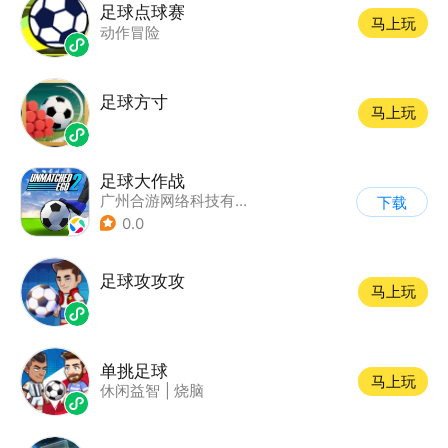
足球点球赛
马上玩
动作冒险
足球方寸
马上玩
足球大作战
广州合游网络科技有限公司
下载
0.0
足球攻攻攻
马上玩
单挑足球
马上玩
休闲益智
|
烧脑