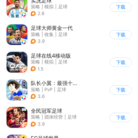
实况足球
策略
|
模拟
|
足球
下载
|
实况足球
2.8
足球大师黄金一代
策略
|
收集
|
足球
下载
|
写实
3.9
足球在线4移动版
策略
|
模拟
|
足球
下载
|
匹配对战
1.5
队长小翼：最强十一人
策略
|
PvP
|
足球
下载
|
足球小将
3.6
全民冠军足球
策略
|
团体经营
|
足球
下载
|
足球经理
3.9