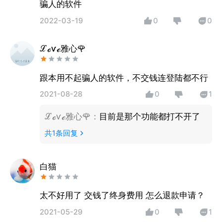
骗人的软件
2022-03-19
0
0
ℒℴѵℯ雅心🌹
跟本用不起骗人的软件，不交钱连登陆都不行
2021-08-28
0
1
ℒℴѵℯ雅心🌹
：
目前是那个功能都打不开了
共
1
条回复
白猫
太不好用了 交钱了终身费用 怎么退款申请？
2021-05-29
0
1