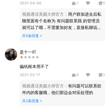
2021-04-06
7
5
视频通话美颜大师官方
：
用户群加进去后私
聊里面有个名称为 有问题联系我 的管理员
就可以了哦，不需要加好友，直接私聊说问
题就行的呢，提供付款凭证，她会给您补上
共
5
条回复
会员时长的哦
是十一吖
骗纸根本用不了
2021-02-17
8
2
视频通话美颜大师官方
：
有问题可以联系软
件内的客服哦，他们那边会对应处理的
共
2
条回复