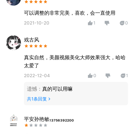
可以调整的非常完美，喜欢，会一直使用
2021-10-20
1
0
戏古风
真实自然，美颜视频美化大师效果强大，哈哈
太爱了
2022-12-04
0
1
遗憾
：
真的可以用嘛
共
1
条回复
平安孙艳敏₁₃₇₅₆₃₉₂₂₀₀