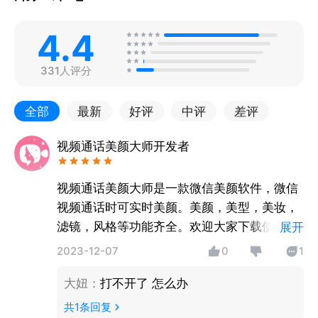
4.4
331人评分
全部
最新
好评
中评
差评
视频通话美颜大师开发者
视频通话美颜大师是一款微信美颜软件，微信
视频通话时可实时美颜。美颜，美型，美妆，
滤镜，风格等功能齐全。欢迎大家下载使用，
展开
使用中如遇到任何问题，可联系个人中心-联系
2023-12-07
0
1
客服内的客服哦，工作时间都会帮你们解决问
大妞
：
打不开了 怎么办
题的。
共
1
条回复