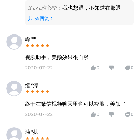
ℒℴѵℯ雅心🌹
：
我也想退，不知道在那退
共
1
条回复
峰**
视频助手，美颜效果很自然
2020-07-22
0
0
缮*滓
终于在微信视频聊天里也可以瘦脸，美颜了
2020-07-22
0
0
油*执