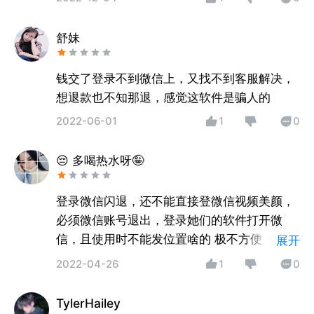
舒妹
钱交了登录不到微信上，又找不到客服解决，
想退款也不知那退，感觉这软件是骗人的
2022-06-01
1
0
😔 多喝热水呀🤪
登录微信闪退，还不能直接登微信视频美颜，
必须微信账号退出，登录她们的软件打开微
信，且使用时不能发位置啥的 极不方便，最重
展开
要的是不满意还不能退款。无语
2022-04-26
1
0
TylerHailey