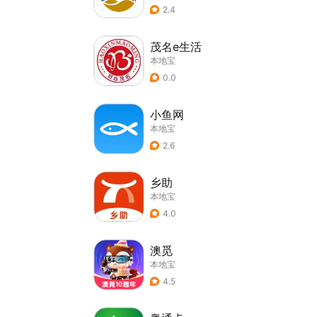
2.4
茂名e生活
本地宝
0.0
小鱼网
本地宝
2.6
乡助
本地宝
4.0
澳觅
本地宝
4.5