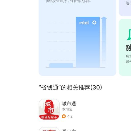
腾讯安全加持，保护你的隐私
给
独
账
“省钱通”的相关推荐(30)
城市通
本地宝
4.2