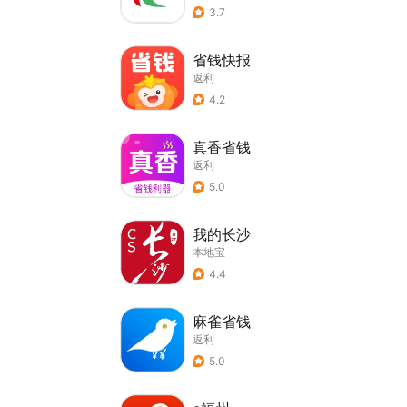
3.7
省钱快报
返利
4.2
真香省钱
返利
5.0
我的长沙
本地宝
4.4
麻雀省钱
返利
5.0