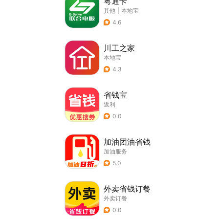
粤通卡
其他
|
本地宝
4.6
川工之家
本地宝
4.3
省钱宝
返利
0.0
加油团油省钱
加油服务
5.0
外卖省钱订餐
外卖订餐
0.0