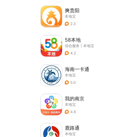
爽贵阳
本地宝
2.3
58本地
综合服务
|
本地宝
4.2
海南一卡通
本地宝
5.0
我的南京
本地宝
4.6
鹿路通
本地宝