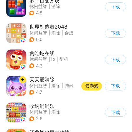
多牛百变方块
休闲益智
|
消除
下载
|
多比特
4.8
世界制造者2048
休闲益智
|
消除
|
合成
下载
0.0
贪吃蛇在线
休闲益智
|
io
|
街机
下载
|
贪吃蛇
4.3
天天爱消除
休闲益智
|
消除
|
腾讯
云游戏
下载
|
单机
4.7
收纳消消乐
休闲益智
|
消除
下载
2.6