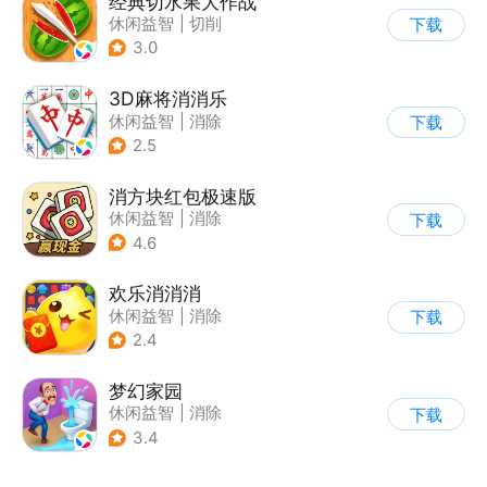
经典切水果大作战
休闲益智
|
切削
下载
3.0
3D麻将消消乐
休闲益智
|
消除
下载
2.5
消方块红包极速版
休闲益智
|
消除
下载
|
积分网赚
4.6
欢乐消消消
休闲益智
|
消除
下载
|
积分网赚
2.4
梦幻家园
休闲益智
|
消除
下载
|
女性向
|
卡通
3.4