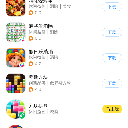
消除烧烤串
休闲益智
|
消除
|
美食
下载
|
清新
0.0
麻将爱消除
休闲益智
|
消除
下载
0.0
假日乐消消
休闲益智
|
消除
下载
|
乐元素
4.7
罗斯方块
创新品类
|
俄罗斯方块
下载
|
脑洞
|
多比特
4.6
方块拼盘
马上玩
休闲益智
|
烧脑