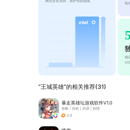
腾讯安全加持，保护你的隐私
给
稳
i
“王城英雄”的相关推荐(31)
暴走英雄坛游戏软件V1.0
策略
|
挂机
|
武侠
|
剧情
3.9