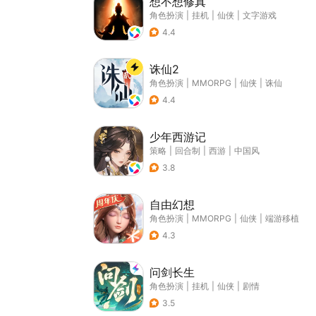
想不想修真
角色扮演
|
挂机
|
仙侠
|
文字游戏
4.4
诛仙2
角色扮演
|
MMORPG
|
仙侠
|
诛仙
4.4
少年西游记
策略
|
回合制
|
西游
|
中国风
3.8
自由幻想
角色扮演
|
MMORPG
|
仙侠
|
端游移植
4.3
问剑长生
角色扮演
|
挂机
|
仙侠
|
剧情
3.5