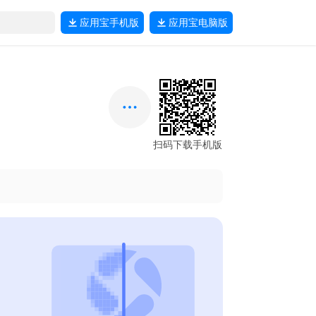
应用宝
手机版
应用宝
电脑版
扫码下载手机版