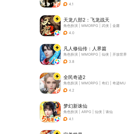
4.1
天龙八部2：飞龙战天
角色扮演
|
MMORPG
|
武侠
|
金庸
4.0
凡人修仙传：人界篇
角色扮演
|
MMORPG
|
仙侠
|
开放世界
3.8
全民奇迹2
角色扮演
|
MMORPG
|
奇幻
|
奇迹MU
4.2
梦幻新诛仙
角色扮演
|
ARPG
|
仙侠
|
诛仙
4.1