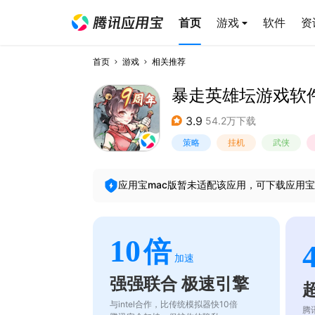
首页
游戏
软件
资
首页
游戏
相关推荐
暴走英雄坛游戏软件V
3.9
54.2万下载
策略
挂机
武侠
应用宝mac版暂未适配该应用，可下载应用宝
10
倍
加速
强强联合 极速引擎
与intel合作，比传统模拟器快10倍
腾