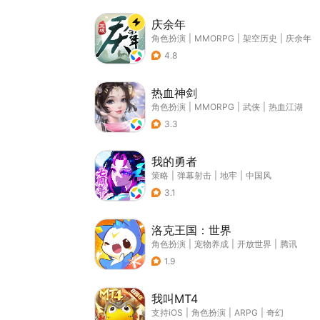
庆余年
角色扮演
|
MMORPG
|
架空历史
|
庆余年
4.8
热血神剑
角色扮演
|
MMORPG
|
武侠
|
热血江湖
3.3
我的勇者
策略
|
弹幕射击
|
地牢
|
中国风
3.1
洛克王国：世界
角色扮演
|
宠物养成
|
开放世界
|
腾讯
1.9
我叫MT4
支持iOS
|
角色扮演
|
ARPG
|
奇幻