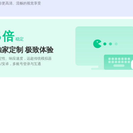
你更高清、流畅的视觉享受
5
倍
稳定
独家定制 极致体验
定性、响应速度，远超传统模拟器
OS/安卓，多账号登录与互通