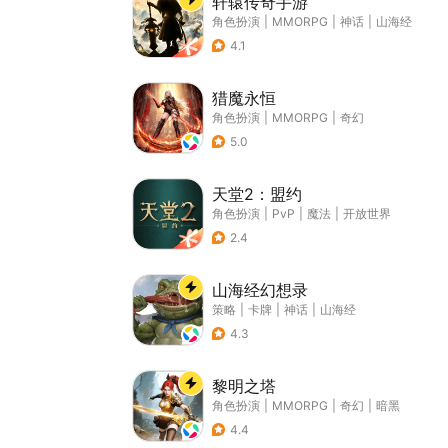
轩辕传奇手游
角色扮演
|
MMORPG
|
神话
|
山海经
4.1
猎魔永恒
角色扮演
|
MMORPG
|
奇幻
5.0
天堂2：盟约
角色扮演
|
PvP
|
魔法
|
开放世界
2.4
山海经幻想录
策略
|
卡牌
|
神话
|
山海经
4.3
黎明之塔
角色扮演
|
MMORPG
|
奇幻
|
暗黑
4.4