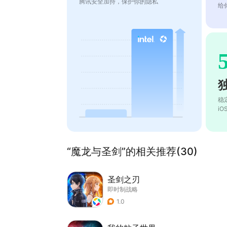
腾讯安全加持，保护你的隐私
给
稳
i
“魔龙与圣剑”的相关推荐(30)
圣剑之刃
即时制战略
1.0