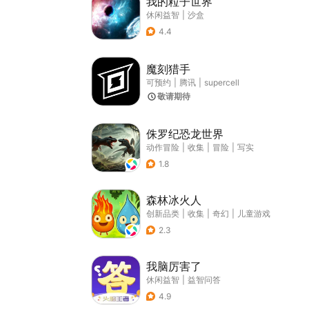
我的粒子世界
休闲益智
|
沙盒
4.4
魔刻猎手
可预约
|
腾讯
|
supercell
敬请期待
侏罗纪恐龙世界
动作冒险
|
收集
|
冒险
|
写实
1.8
森林冰火人
创新品类
|
收集
|
奇幻
|
儿童游戏
2.3
我脑厉害了
休闲益智
|
益智问答
4.9