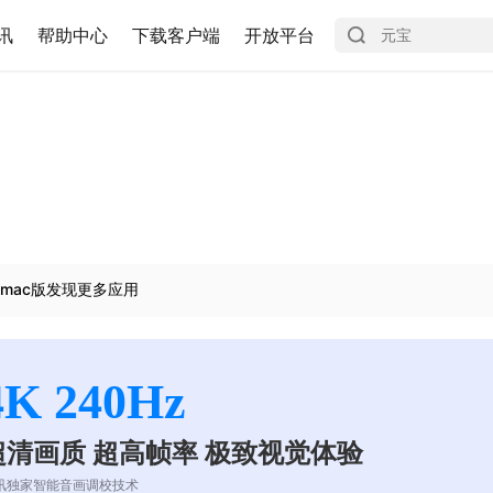
讯
帮助中心
下载客户端
开放平台
mac版发现更多应用
4K 240Hz
超清画质 超高帧率 极致视觉体验
讯独家智能音画调校技术