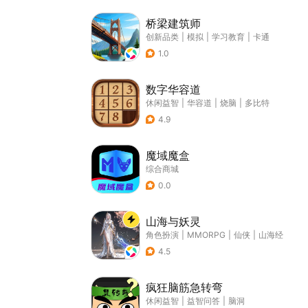
桥梁建筑师
创新品类
|
模拟
|
学习教育
|
卡通
1.0
数字华容道
休闲益智
|
华容道
|
烧脑
|
多比特
4.9
魔域魔盒
综合商城
0.0
山海与妖灵
角色扮演
|
MMORPG
|
仙侠
|
山海经
4.5
疯狂脑筋急转弯
休闲益智
|
益智问答
|
脑洞