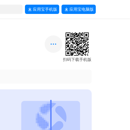
应用宝
手机版
应用宝
电脑版
扫码下载手机版