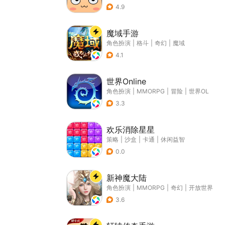
4.9
魔域手游
角色扮演
|
格斗
|
奇幻
|
魔域
4.1
世界Online
角色扮演
|
MMORPG
|
冒险
|
世界OL
3.3
欢乐消除星星
策略
|
沙盒
|
卡通
|
休闲益智
0.0
新神魔大陆
角色扮演
|
MMORPG
|
奇幻
|
开放世界
3.6