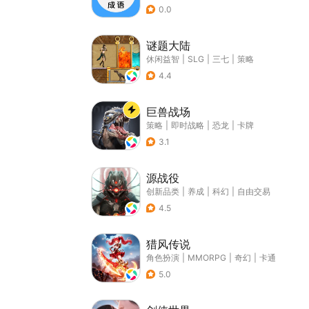
0.0
谜题大陆
休闲益智
|
SLG
|
三七
|
策略
4.4
巨兽战场
策略
|
即时战略
|
恐龙
|
卡牌
3.1
源战役
创新品类
|
养成
|
科幻
|
自由交易
4.5
猎风传说
角色扮演
|
MMORPG
|
奇幻
|
卡通
5.0