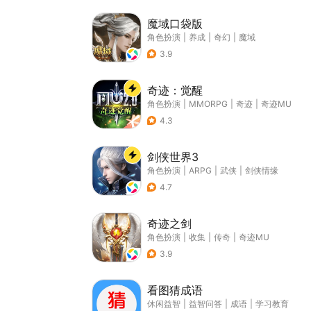
魔域口袋版
角色扮演
|
养成
|
奇幻
|
魔域
3.9
奇迹：觉醒
角色扮演
|
MMORPG
|
奇迹
|
奇迹MU
4.3
剑侠世界3
角色扮演
|
ARPG
|
武侠
|
剑侠情缘
4.7
奇迹之剑
角色扮演
|
收集
|
传奇
|
奇迹MU
3.9
看图猜成语
休闲益智
|
益智问答
|
成语
|
学习教育