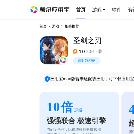
首页
游戏
软件
资
首页
游戏
相关推荐
圣剑之刃
1.0
206下载
即时制战略
应用宝mac版暂未适配该应用，可下载应用宝
10
倍
加速
强强联合 极速引擎
与intel合作，比传统模拟器快10倍
腾