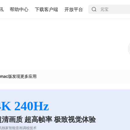
讯
帮助中心
下载客户端
开放平台
mac版发现更多应用
4K 240Hz
超清画质 超高帧率 极致视觉体验
讯独家智能音画调校技术