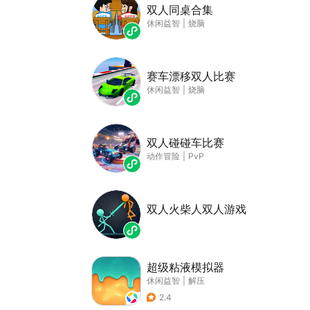
双人同桌合集
休闲益智
|
烧脑
赛车漂移双人比赛
休闲益智
|
烧脑
双人碰碰车比赛
动作冒险
|
PvP
双人火柴人双人游戏
超级粘液模拟器
休闲益智
|
解压
2.4