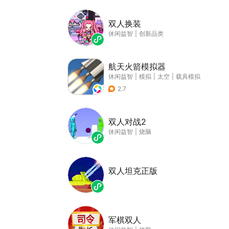
双人换装
休闲益智
|
创新品类
航天火箭模拟器
休闲益智
|
模拟
|
太空
|
载具模拟
2.7
双人对战2
休闲益智
|
烧脑
双人坦克正版
军棋双人