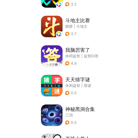
3.2
斗地主比赛
棋牌
|
斗地主
3.7
我脑厉害了
休闲益智
|
益智问答
4.9
天天猜字谜
休闲益智
|
猜谜
0.0
神秘黑洞合集
三消
0.0