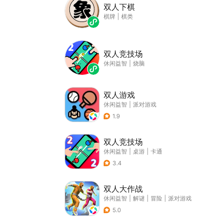
双人下棋
棋牌
|
棋类
双人竞技场
休闲益智
|
烧脑
双人游戏
休闲益智
|
派对游戏
1.9
双人竞技场
休闲益智
|
桌游
|
卡通
3.4
双人大作战
休闲益智
|
解谜
|
冒险
|
派对游戏
5.0