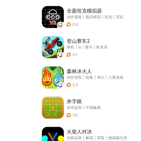
全面坦克模拟器
动作冒险
|
载具模拟
|
坦克
|
写实
0.0
登山赛车2
单机
|
io
|
赛车
|
欧美风
3.1
森林冰火人
动作冒险
|
收集
|
奇幻
|
儿童游戏
2.3
井字棋
休闲益智
|
中国象棋
1.0
火柴人对决
创新品类
|
解谜
|
冒险
|
挑战破纪录