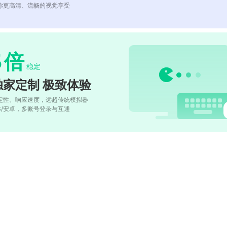
你更高清、流畅的视觉享受
5
倍
稳定
独家定制 极致体验
定性、响应速度，远超传统模拟器
OS/安卓，多账号登录与互通