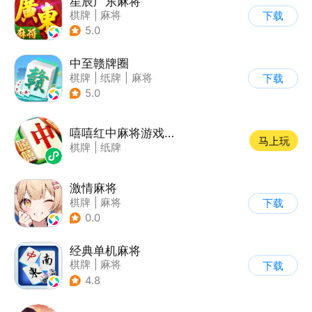
星辰广东麻将
棋牌
|
麻将
下载
5.0
中至赣牌圈
棋牌
|
纸牌
|
麻将
下载
5.0
嘻嘻红中麻将游戏软件 V1.0
马上玩
棋牌
|
纸牌
激情麻将
棋牌
|
麻将
下载
0.0
经典单机麻将
棋牌
|
麻将
下载
4.8