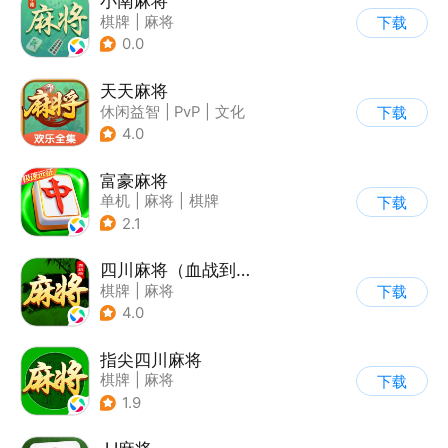
小南麻将
棋牌
|
麻将
下载
0.0
天天麻将
休闲益智
|
PvP
|
文化
下载
|
匹配对战
4.0
富豪麻将
单机
|
麻将
|
棋牌
下载
|
PvP
2.1
四川麻将（血战到底）
棋牌
|
麻将
下载
4.0
指尖四川麻将
棋牌
|
麻将
下载
1.9