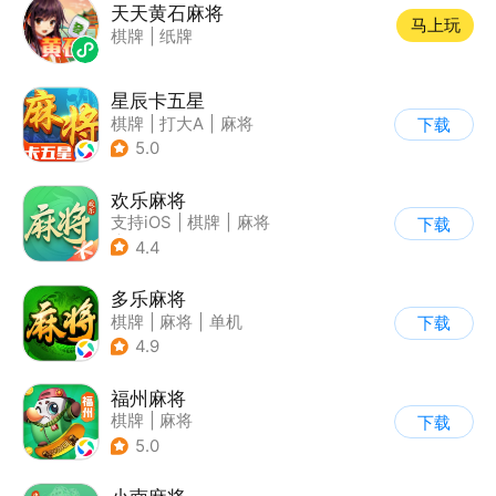
天天黄石麻将
马上玩
棋牌
|
纸牌
星辰卡五星
棋牌
|
打大A
|
麻将
下载
5.0
欢乐麻将
支持iOS
|
棋牌
|
麻将
下载
|
腾讯
4.4
多乐麻将
棋牌
|
麻将
|
单机
下载
4.9
福州麻将
棋牌
|
麻将
下载
5.0