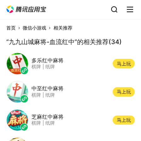
首页
微信小游戏
相关推荐
“九九山城麻将-血流红中”的相关推荐(34)
多乐红中麻将
马上玩
棋牌
|
纸牌
中至红中麻将
马上玩
棋牌
|
纸牌
芝麻红中麻将
马上玩
棋牌
|
纸牌