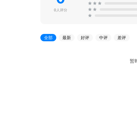
0人评分
全部
最新
好评
中评
差评