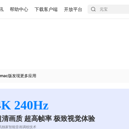
讯
帮助中心
下载客户端
开放平台
mac版发现更多应用
4K 240Hz
超清画质 超高帧率 极致视觉体验
讯独家智能音画调校技术