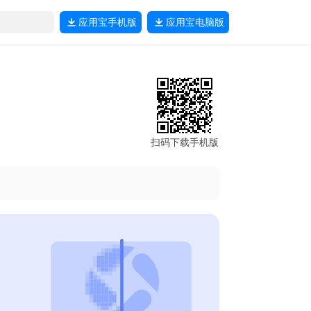
应用宝
手机版
应用宝
电脑版
扫码下载手机版