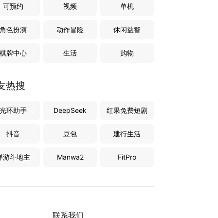
可预约
视频
单机
角色扮演
动作冒险
休闲益智
棋牌中心
生活
购物
友热搜
光环助手
DeepSeek
红果免费短剧
抖音
豆包
建行生活
禅游斗地主
Manwa2
FitPro
联系我们