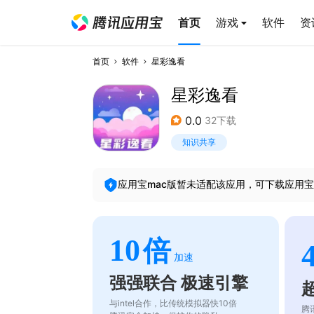
首页
游戏
软件
资
首页
软件
星彩逸看
星彩逸看
0.0
32下载
知识共享
应用宝mac版暂未适配该应用，可下载应用宝
10
倍
加速
强强联合 极速引擎
与intel合作，比传统模拟器快10倍
腾