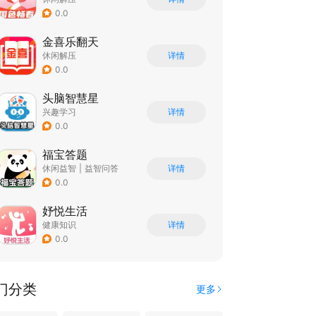
0.0
金喜乐翻天
休闲解压
详情
0.0
头脑智慧星
兴趣学习
详情
0.0
福宝答题
休闲益智
|
益智问答
详情
|
文化
|
学习教育
0.0
妤悦生活
健康知识
详情
0.0
门分类
更多