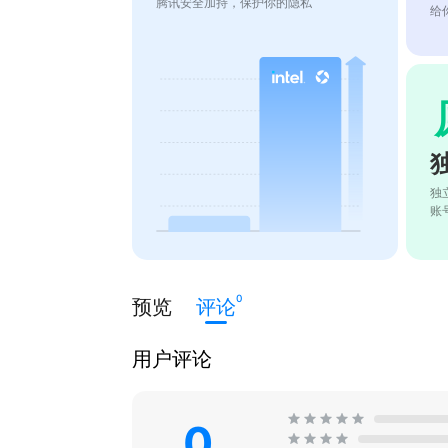
腾讯安全加持，保护你的隐私
给
独
账
0
预览
评论
用户评论
0