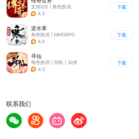
传奇世界
支持iOS
|
角色扮演
下载
|
ARPG
|
传奇
4.3
逆水寒
角色扮演
|
MMORPG
下载
|
武侠
|
开放世界
4.0
寻仙
角色扮演
|
挂机
|
仙侠
下载
|
寻仙
4.3
联系我们