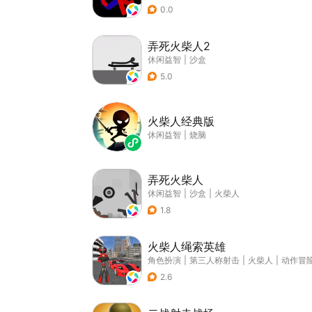
0.0
弄死火柴人2
休闲益智
|
沙盒
5.0
火柴人经典版
休闲益智
|
烧脑
弄死火柴人
休闲益智
|
沙盒
|
火柴人
1.8
火柴人绳索英雄
角色扮演
|
第三人称射击
|
火柴人
|
动作冒
2.6