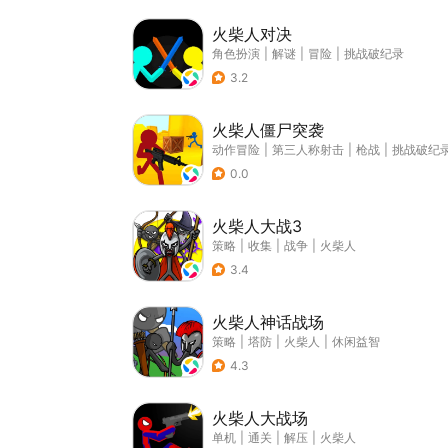
火柴人对决
角色扮演
|
解谜
|
冒险
|
挑战破纪录
3.2
火柴人僵尸突袭
动作冒险
|
第三人称射击
|
枪战
|
挑战破纪
0.0
火柴人大战3
策略
|
收集
|
战争
|
火柴人
3.4
火柴人神话战场
策略
|
塔防
|
火柴人
|
休闲益智
4.3
火柴人大战场
单机
|
通关
|
解压
|
火柴人