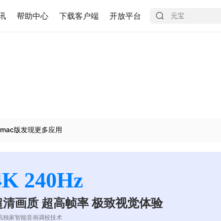
讯
帮助中心
下载客户端
开放平台
mac版发现更多应用
4K 240Hz
超清画质 超高帧率 极致视觉体验
讯独家智能音画调校技术