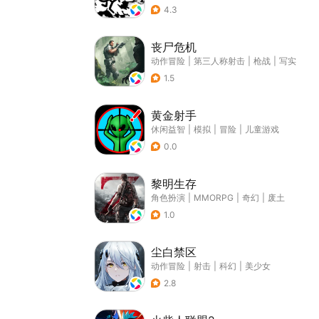
4.3
丧尸危机
动作冒险
|
第三人称射击
|
枪战
|
写实
1.5
黄金射手
休闲益智
|
模拟
|
冒险
|
儿童游戏
0.0
黎明生存
角色扮演
|
MMORPG
|
奇幻
|
废土
1.0
尘白禁区
动作冒险
|
射击
|
科幻
|
美少女
2.8