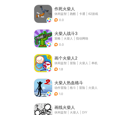
作死火柴人
休闲益智
|
跑酷
|
卡通
|
62游戏
0.0
火柴人战斗3
策略
|
火柴人
|
指动网络
0.0
画个火柴人2
休闲益智
|
冒险
|
火柴人
|
单机
1.8
火柴人热血格斗
动作冒险
|
格斗
|
冒险
|
火柴人
1.0
画线火柴人
休闲益智
|
火柴人
|
DIY