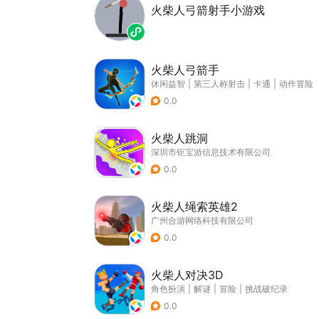
火柴人弓箭射手小游戏
火柴人弓箭手
休闲益智
|
第三人称射击
|
卡通
|
动作冒险
0.0
火柴人跳洞
深圳市钜宝游信息技术有限公司
0.0
火柴人绳索英雄2
广州合游网络科技有限公司
0.0
火柴人对决3D
角色扮演
|
解谜
|
冒险
|
挑战破纪录
0.0