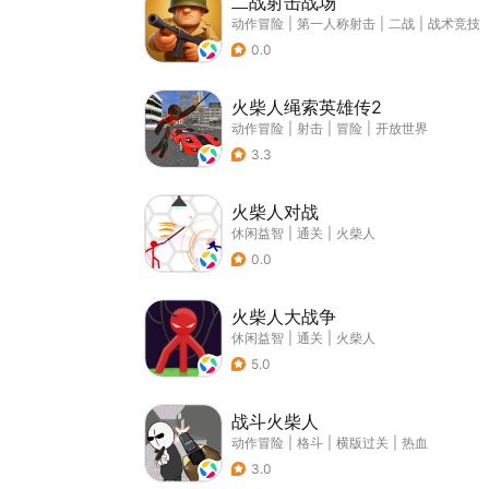
二战射击战场
动作冒险
|
第一人称射击
|
二战
|
战术竞技
0.0
火柴人绳索英雄传2
动作冒险
|
射击
|
冒险
|
开放世界
3.3
火柴人对战
休闲益智
|
通关
|
火柴人
0.0
火柴人大战争
休闲益智
|
通关
|
火柴人
5.0
战斗火柴人
动作冒险
|
格斗
|
横版过关
|
热血
3.0