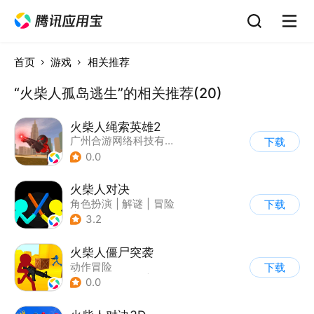
首页
游戏
相关推荐
“火柴人孤岛逃生”的相关推荐(20)
火柴人绳索英雄2
广州合游网络科技有限公司
下载
0.0
火柴人对决
角色扮演
|
解谜
|
冒险
下载
|
挑战破纪录
3.2
火柴人僵尸突袭
动作冒险
下载
|
第三人称射击
|
枪战
0.0
|
挑战破纪录