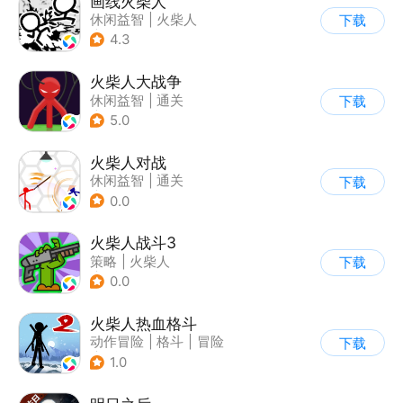
画线火柴人
休闲益智
|
火柴人
下载
|
DIY
4.3
火柴人大战争
休闲益智
|
通关
下载
|
火柴人
5.0
火柴人对战
休闲益智
|
通关
下载
|
火柴人
0.0
火柴人战斗3
策略
|
火柴人
下载
|
指动网络
0.0
火柴人热血格斗
动作冒险
|
格斗
|
冒险
下载
|
火柴人
1.0