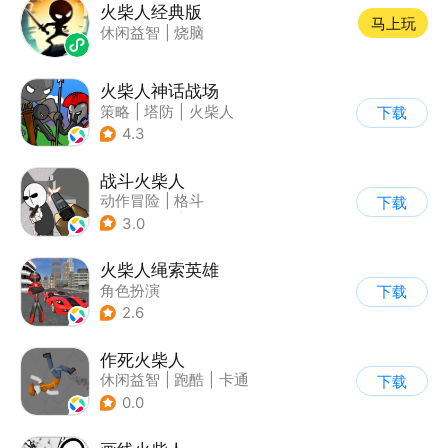
火柴人经典版
马上玩
休闲益智
|
烧脑
火柴人神话战场
策略
|
塔防
|
火柴人
下载
|
休闲益智
4.3
战斗火柴人
动作冒险
|
格斗
下载
|
横版过关
|
热血
3.0
火柴人绳索英雄
角色扮演
下载
|
第三人称射击
2.6
|
火柴人
|
动作冒险
作死火柴人
休闲益智
|
跑酷
|
卡通
下载
|
62游戏
0.0