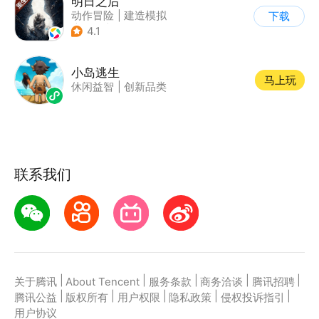
明日之后
动作冒险
|
建造模拟
下载
|
丧尸
|
明日之后
4.1
小岛逃生
马上玩
休闲益智
|
创新品类
联系我们
|
|
|
|
|
关于腾讯
About Tencent
服务条款
商务洽谈
腾讯招聘
|
|
|
|
|
腾讯公益
版权所有
用户权限
隐私政策
侵权投诉指引
用户协议