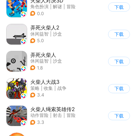
火柴人对决3D
角色扮演
|
解谜
|
冒险
下载
|
挑战破纪录
0.0
弄死火柴人2
休闲益智
|
沙盒
下载
5.0
弄死火柴人
休闲益智
|
沙盒
下载
|
火柴人
1.8
火柴人大战3
策略
|
收集
|
战争
下载
|
火柴人
3.4
火柴人绳索英雄传2
动作冒险
|
射击
|
冒险
下载
|
开放世界
3.3