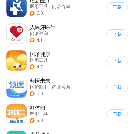
曜影医疗
医用工具
|
问诊咨询
下载
|
医护助手
5.0
人民好医生
问诊咨询
下载
4.1
国珍健康
医用工具
下载
4.7
领医未来
医护助手
|
问诊咨询
下载
0.0
好体知
医用工具
下载
5.0