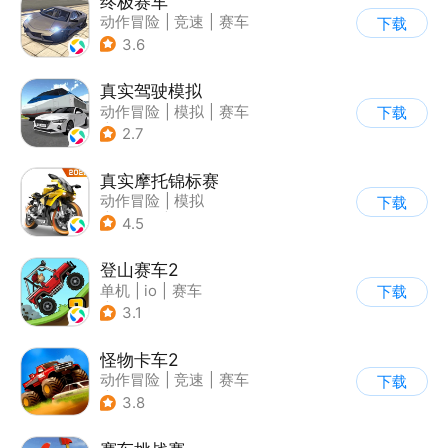
终极赛车
动作冒险
|
竞速
|
赛车
下载
3.6
真实驾驶模拟
动作冒险
|
模拟
|
赛车
下载
|
漂移
2.7
真实摩托锦标赛
动作冒险
|
模拟
下载
|
摩托车
|
写实
4.5
登山赛车2
单机
|
io
|
赛车
下载
|
欧美风
3.1
怪物卡车2
动作冒险
|
竞速
|
赛车
下载
|
卡通
3.8