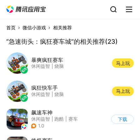
首页
微信小游戏
相关推荐
“急速街头：疯狂赛车城”的相关推荐(23)
暴爽疯狂赛车
马上玩
休闲益智
|
烧脑
疯狂快车手
马上玩
休闲益智
|
烧脑
飙速车神
休闲益智
|
跑酷
|
赛车
下载
|
漂移
1.0