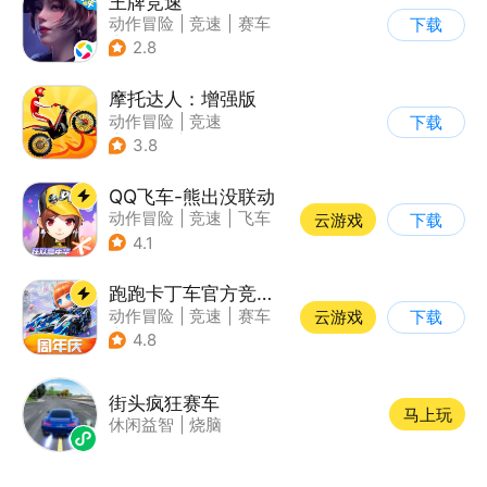
王牌竞速
动作冒险
|
竞速
|
赛车
下载
|
漂移
2.8
摩托达人：增强版
动作冒险
|
竞速
下载
|
摩托车
|
卡通
3.8
QQ飞车-熊出没联动
动作冒险
|
竞速
|
飞车
云游戏
下载
|
漂移
4.1
跑跑卡丁车官方竞速版
动作冒险
|
竞速
|
赛车
云游戏
下载
|
跑跑卡丁车
4.8
街头疯狂赛车
马上玩
休闲益智
|
烧脑