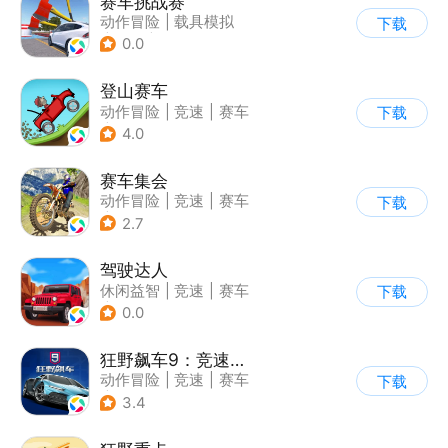
赛车挑战赛
动作冒险
|
载具模拟
下载
|
汽车
|
写实
0.0
登山赛车
动作冒险
|
竞速
|
赛车
下载
|
卡通
4.0
赛车集会
动作冒险
|
竞速
|
赛车
下载
|
写实
2.7
驾驶达人
休闲益智
|
竞速
|
赛车
下载
|
漂移
0.0
狂野飙车9：竞速传奇
动作冒险
|
竞速
|
赛车
下载
|
狂野飙车
3.4