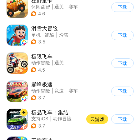
狂野重卡
休闲益智
|
通关
|
赛车
下载
4.6
滑雪大冒险
单机
|
跑酷
|
滑雪
下载
|
游道易
3.5
极限飞车
动作冒险
|
通关
下载
|
摩托车
|
横版过关
4.5
巅峰极速
动作冒险
|
竞速
|
赛车
下载
|
漂移
3.7
极品飞车：集结
支持iOS
|
动作冒险
云游戏
下载
|
竞速
|
赛车
3.7