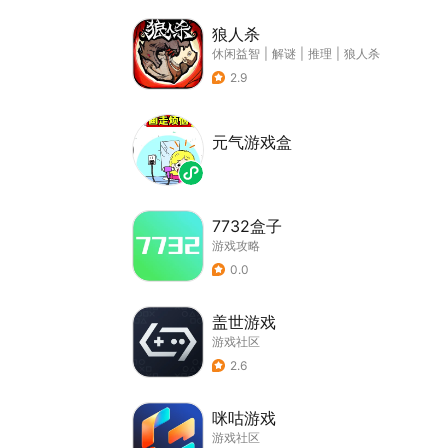
狼人杀
休闲益智
|
解谜
|
推理
|
狼人杀
2.9
元气游戏盒
7732盒子
游戏攻略
0.0
盖世游戏
游戏社区
2.6
咪咕游戏
游戏社区