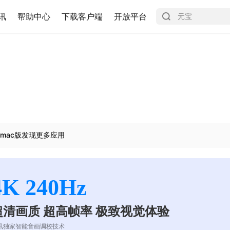
讯
帮助中心
下载客户端
开放平台
mac版发现更多应用
4K 240Hz
超清画质 超高帧率 极致视觉体验
讯独家智能音画调校技术