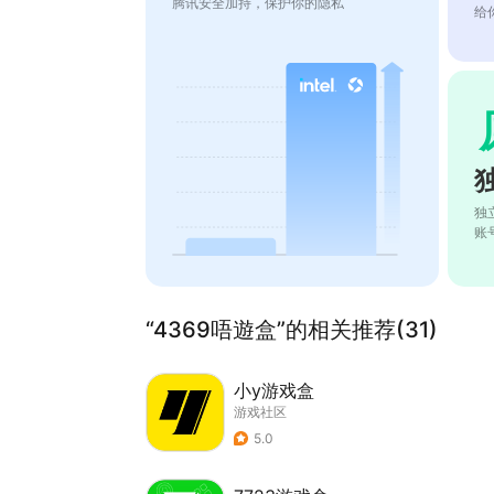
腾讯安全加持，保护你的隐私
给
独
账
“4369唔遊盒”的相关推荐(31)
小y游戏盒
游戏社区
5.0