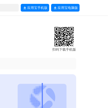
应用宝
手机版
应用宝
电脑版
扫码下载手机版