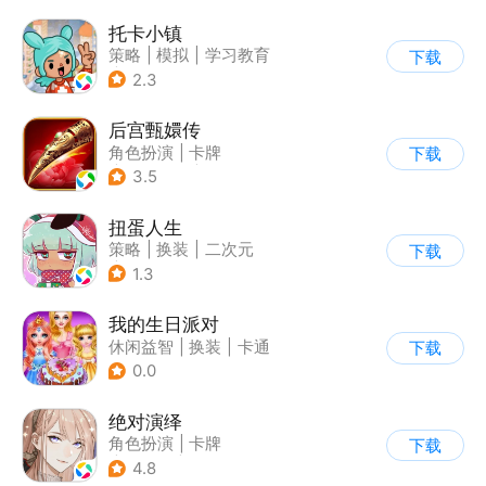
托卡小镇
策略
|
模拟
|
学习教育
下载
|
Q版
2.3
后宫甄嬛传
角色扮演
|
卡牌
下载
|
架空历史
|
甄嬛传
3.5
扭蛋人生
策略
|
换装
|
二次元
下载
|
休闲益智
1.3
我的生日派对
休闲益智
|
换装
|
卡通
下载
0.0
绝对演绎
角色扮演
|
卡牌
下载
|
演艺圈
|
女性向
4.8