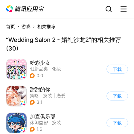
首页
游戏
相关推荐
“Wedding Salon 2 - 婚礼沙龙2”的相关推荐
(30)
粉彩少女
创新品类
|
化妆
下载
|
女性向
|
卡通
0.0
甜甜的你
策略
|
换装
|
恋爱
下载
|
乙女
3.1
加查俱乐部
休闲益智
|
换装
下载
1.6