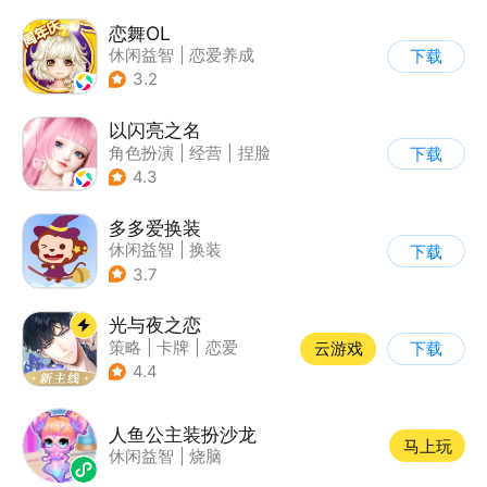
恋舞OL
休闲益智
|
恋爱养成
下载
|
仙侠
|
女性向
3.2
以闪亮之名
角色扮演
|
经营
|
捏脸
下载
|
二次元
4.3
多多爱换装
休闲益智
|
换装
下载
|
儿童游戏
|
卡通
3.7
光与夜之恋
策略
|
卡牌
|
恋爱
云游戏
下载
|
乙女
4.4
人鱼公主装扮沙龙
马上玩
休闲益智
|
烧脑