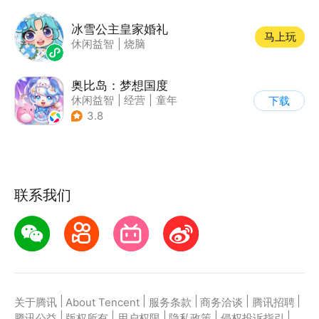
冰雪公主皇家婚礼
马上玩
休闲益智
|
烧脑
奥比岛：梦想国度
休闲益智
|
经营
|
童年
下载
|
萌系
3.8
联系我们
|
|
|
|
|
关于腾讯
About Tencent
服务条款
商务洽谈
腾讯招聘
|
|
|
|
|
腾讯公益
版权所有
用户权限
隐私政策
侵权投诉指引