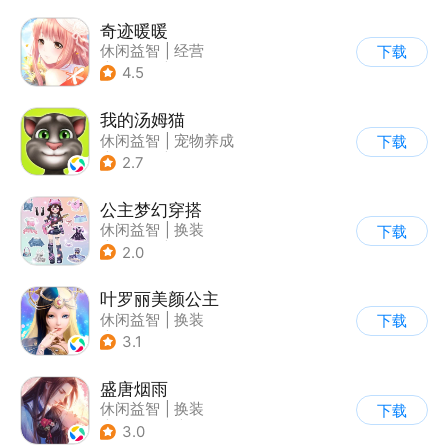
奇迹暖暖
休闲益智
|
经营
下载
|
美少女
|
动漫
4.5
我的汤姆猫
休闲益智
|
宠物养成
下载
|
汤姆猫
|
儿童游戏
2.7
公主梦幻穿搭
休闲益智
|
换装
下载
|
女性向
|
卡通
2.0
叶罗丽美颜公主
休闲益智
|
换装
下载
|
动漫改编
3.1
|
精灵梦叶罗丽
盛唐烟雨
休闲益智
|
换装
下载
|
架空历史
|
剧情
3.0