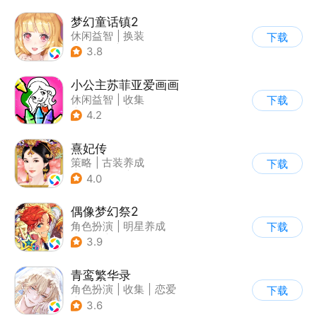
梦幻童话镇2
休闲益智
|
换装
下载
|
女性向
|
二次元
3.8
小公主苏菲亚爱画画
休闲益智
|
收集
下载
|
儿童游戏
|
卡通
4.2
熹妃传
策略
|
古装养成
下载
|
架空历史
|
熹妃传
4.0
偶像梦幻祭2
角色扮演
|
明星养成
下载
|
音乐
|
偶像梦幻祭
3.9
青鸾繁华录
角色扮演
|
收集
|
恋爱
下载
|
剧情
3.6