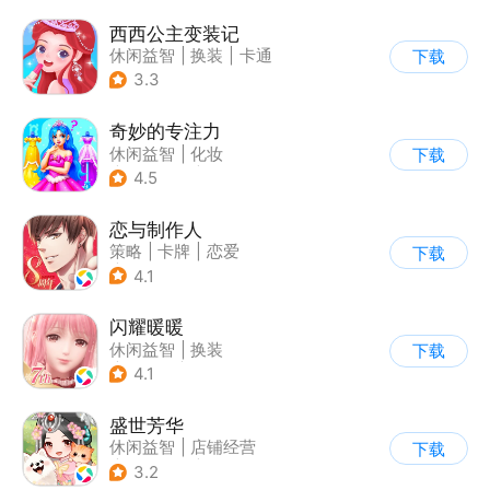
西西公主变装记
休闲益智
|
换装
|
卡通
下载
3.3
奇妙的专注力
休闲益智
|
化妆
下载
|
宝宝巴士
|
儿童游戏
4.5
恋与制作人
策略
|
卡牌
|
恋爱
下载
|
乙女
4.1
闪耀暖暖
休闲益智
|
换装
下载
|
美少女
|
二次元
4.1
盛世芳华
休闲益智
|
店铺经营
下载
|
架空历史
|
女性向
3.2