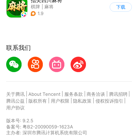
指尖四川麻将
棋牌
|
麻将
下载
1.9
联系我们
|
|
|
|
|
关于腾讯
About Tencent
服务条款
商务洽谈
腾讯招聘
|
|
|
|
|
腾讯公益
版权所有
用户权限
隐私政策
侵权投诉指引
用户协议
版本号:
9.2.5
备案号: 粤B2-20090059-1623A
主办者: 深圳市腾讯计算机系统有限公司