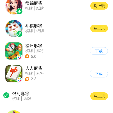
盘锦麻将
马上玩
棋牌
|
纸牌
斗棋麻将
马上玩
棋牌
|
纸牌
福州麻将
棋牌
|
麻将
下载
5.0
人人麻将
棋牌
|
麻将
下载
2.3
银河麻将
马上玩
棋牌
|
纸牌