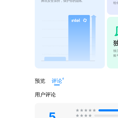
腾讯安全加持，保护你的隐私
给
独
账
4
预览
评论
用户评论
5