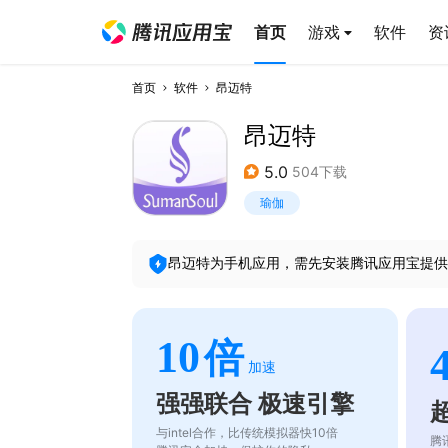
首页
游戏
软件
资
首页
软件
昂迈特
昂迈特
5.0
504下载
瑜伽
昂迈特
为手机应用，需先安装腾讯应用宝提供
10
倍
加速
强强联合 极速引擎
与intel合作，比传统模拟器快10倍
腾