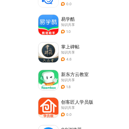
0.0
易学酷
知识共享
1.0
掌上碑帖
知识共享
4.6
新东方云教室
知识共享
1.8
创客匠人学员版
知识共享
0.0