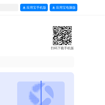
应用宝
手机版
应用宝
电脑版
扫码下载手机版