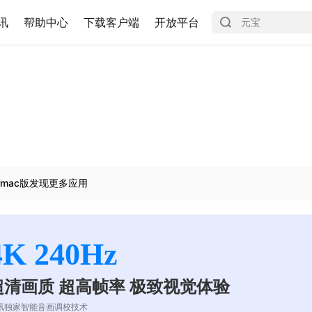
讯
帮助中心
下载客户端
开放平台
mac版发现更多应用
4K 240Hz
超清画质 超高帧率 极致视觉体验
讯独家智能音画调校技术