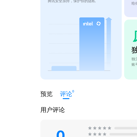
腾讯安全加持，保护你的隐私
给
独
账
0
预览
评论
用户评论
0