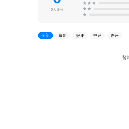
0人评分
全部
最新
好评
中评
差评