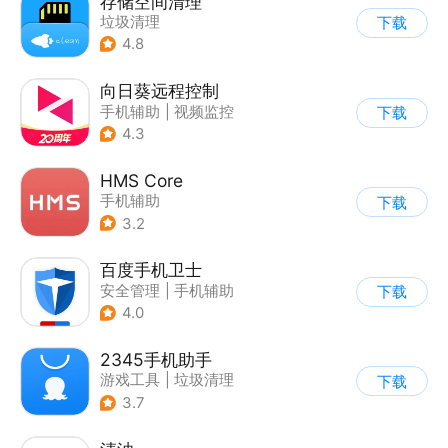
存储空间清理
垃圾清理
下载
4.8
向日葵远程控制
手机辅助
|
视频监控
下载
4.3
HMS Core
手机辅助
下载
3.2
百度手机卫士
安全管理
|
手机辅助
下载
4.0
2345手机助手
游戏工具
|
垃圾清理
下载
|
安全管理
3.7