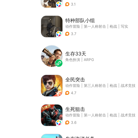
3.1
特种部队小组
动作冒险
|
第一人称射击
|
枪战
|
写实
3.7
生存33天
角色扮演
|
ARPG
全民突击
动作冒险
|
第三人称射击
|
枪战
|
战术竞技
4.7
生死狙击
动作冒险
|
第一人称射击
|
枪战
|
战术竞技
3.6