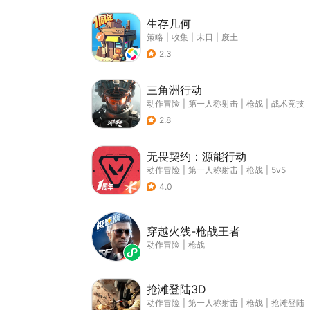
生存几何
策略
|
收集
|
末日
|
废土
2.3
三角洲行动
动作冒险
|
第一人称射击
|
枪战
|
战术竞技
2.8
无畏契约：源能行动
动作冒险
|
第一人称射击
|
枪战
|
5v5
4.0
穿越火线-枪战王者
动作冒险
|
枪战
抢滩登陆3D
动作冒险
|
第一人称射击
|
枪战
|
抢滩登陆