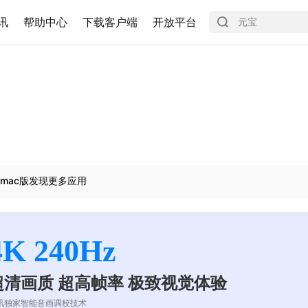
讯
帮助中心
下载客户端
开放平台
mac版发现更多应用
4K 240Hz
超清画质 超高帧率 极致视觉体验
讯独家智能音画调校技术