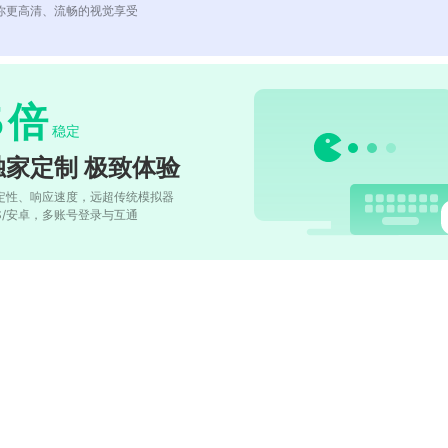
你更高清、流畅的视觉享受
5
倍
稳定
独家定制 极致体验
定性、响应速度，远超传统模拟器
OS/安卓，多账号登录与互通