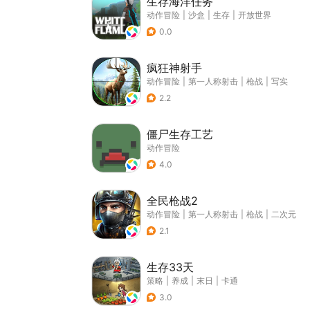
生存海洋任务
动作冒险
|
沙盒
|
生存
|
开放世界
0.0
疯狂神射手
动作冒险
|
第一人称射击
|
枪战
|
写实
2.2
僵尸生存工艺
动作冒险
4.0
全民枪战2
动作冒险
|
第一人称射击
|
枪战
|
二次元
2.1
生存33天
策略
|
养成
|
末日
|
卡通
3.0