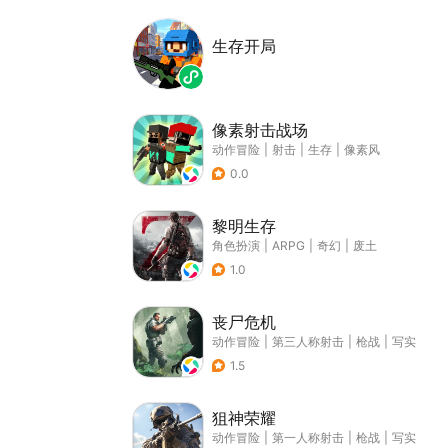
生存开局
像素射击战场
动作冒险
|
射击
|
生存
|
像素风
0.0
黎明生存
角色扮演
|
ARPG
|
奇幻
|
废土
1.0
丧尸危机
动作冒险
|
第三人称射击
|
枪战
|
写实
1.5
狙神荣耀
动作冒险
|
第一人称射击
|
枪战
|
写实